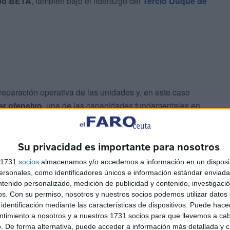
ipo BETA
, también bajo el liderazgo del
Tercio Duque de
preparación operativa de las unidades y, en este caso
er ofensivo
, una de las capacidades fundamentales en
Su privacidad es importante para nosotros
iro Álvarez de Sotomayor, es una de las principales
ra en España, utilizada de forma habitual para maniobras
s 1731
socios
almacenamos y/o accedemos a información en un disposit
icas y su capacidad para acoger distintos tipos de
sonales, como identificadores únicos e información estándar enviada 
ntenido personalizado, medición de publicidad y contenido, investigaci
os.
Con su permiso, nosotros y nuestros socios podemos utilizar datos 
identificación mediante las características de dispositivos. Puede hacer
ntimiento a nosotros y a nuestros 1731 socios para que llevemos a ca
. De forma alternativa, puede acceder a información más detallada y 