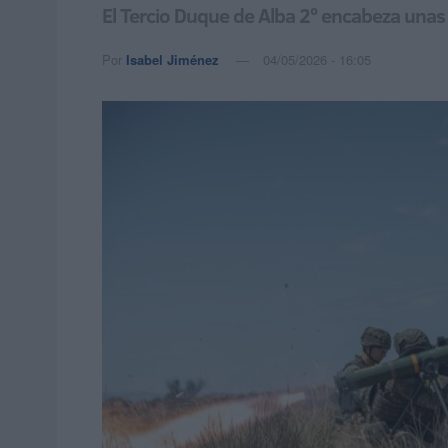
El Tercio Duque de Alba 2º encabeza unas
Por
Isabel Jiménez
04/05/2026 - 16:05