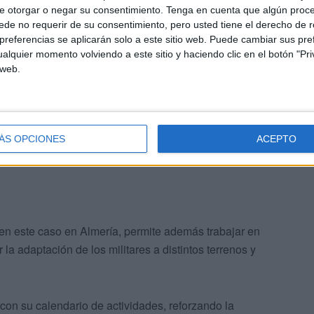
e otorgar o negar su consentimiento.
Tenga en cuenta que algún proc
de no requerir de su consentimiento, pero usted tiene el derecho de r
referencias se aplicarán solo a este sitio web. Puede cambiar sus pref
dinación operativa
alquier momento volviendo a este sitio y haciendo clic en el botón "Pri
 web.
 habitual de instrucción y adiestramiento
del Ejército
nidades estén preparadas para afrontar cualquier misión
ÁS OPCIONES
ACEPTO
 en este caso en Almería, permite además trabajar en
 la adaptación de los militares a distintos terrenos y
on su calendario de actividades, reforzando la