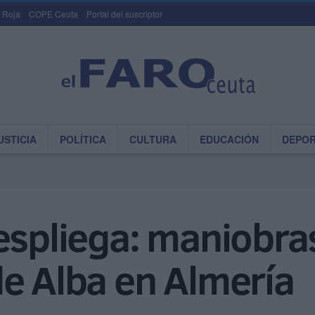
 Roja
COPE Ceuta
Portal del suscriptor
USTICIA
POLÍTICA
CULTURA
EDUCACIÓN
DEPO
espliega: maniobras
e Alba en Almería