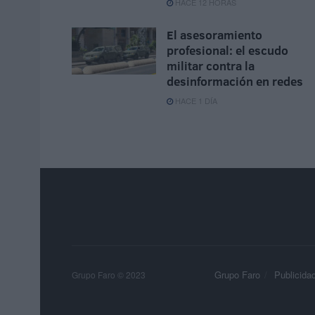
HACE 12 HORAS
El asesoramiento
profesional: el escudo
militar contra la
desinformación en redes
HACE 1 DÍA
Grupo Faro
Publicida
Grupo Faro © 2023