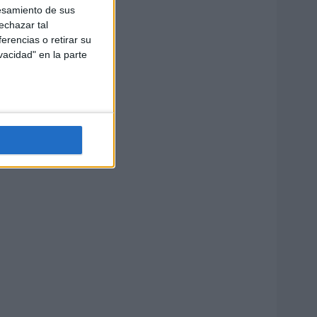
esamiento de sus
echazar tal
erencias o retirar su
vacidad" en la parte