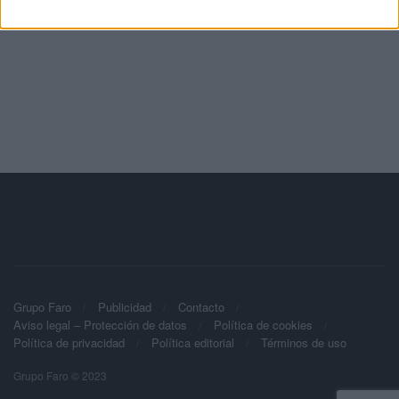
Grupo Faro
Publicidad
Contacto
Aviso legal – Protección de datos
Política de cookies
Política de privacidad
Política editorial
Términos de uso
Grupo Faro © 2023