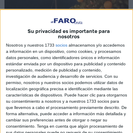
Imagen cedida
Su privacidad es importante para
nosotros
Nosotros y nuestros 1733
socios
almacenamos y/o accedemos
a información en un dispositivo, como cookies, y procesamos
Miré a la Luna y vi como me estaba sonriendo, me acerqué
datos personales, como identificadores únicos e información
un poco más y disfruté de una imagen singular, un árbol
estándar enviada por un dispositivo para publicidad y contenido
que portaba un fruto del tiempo de color naranja:
personalizado, medición de publicidad y contenido,
mandarinas. ¿Era una coincidencia o me quería decir
investigación de audiencia y desarrollo de servicios.
Con su
permiso, nosotros y nuestros socios podemos utilizar datos de
algo?
localización geográfica precisa e identificación mediante las
características de dispositivos. Puede hacer clic para otorgarnos
Me dejaste con las dudas, en aquella calle solitaria, donde
su consentimiento a nosotros y a nuestros 1733 socios para
solo se escuchaban sonrisas procedentes de los bares. Mi
que llevemos a cabo el procesamiento previamente descrito. De
hijo te hizo una instantánea, para añadir un poco más de
forma alternativa, puede acceder a información más detallada y
salsa a aquella interrogante.
cambiar sus preferencias antes de otorgar o negar su
consentimiento.
Tenga en cuenta que algún procesamiento de
Solo me hacías que te mirara.
sus datos personales puede no requerir de su consentimiento,