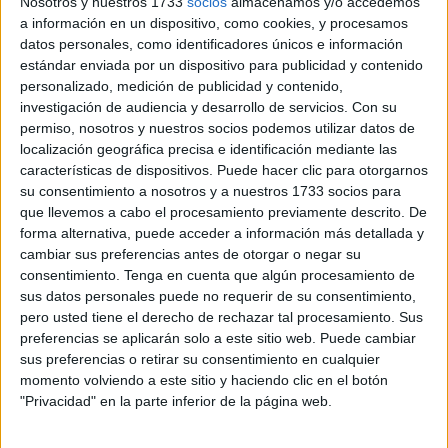
Nosotros y nuestros 1733
socios
almacenamos y/o accedemos
portavoz de los asociados a propósito de los bloqueos en
a información en un dispositivo, como cookies, y procesamos
la frontera del Tarajal e inmediaciones. “La situación de los
datos personales, como identificadores únicos e información
estándar enviada por un dispositivo para publicidad y contenido
comercios es bastante grave porque están sufriendo una
personalizado, medición de publicidad y contenido,
inactividad muy preocupante”, destacó Ramírez, quien
investigación de audiencia y desarrollo de servicios.
Con su
puntualizó que ya no habla solo de pérdida de ventas, sino
permiso, nosotros y nuestros socios podemos utilizar datos de
de la “caída a unos niveles” alarmantes. Una sensación
localización geográfica precisa e identificación mediante las
características de dispositivos. Puede hacer clic para otorgarnos
que transmite a partir del contacto con diversas
su consentimiento a nosotros y a nuestros 1733 socios para
asociaciones integradas en el seno de la patronal, del
que llevemos a cabo el procesamiento previamente descrito. De
Centro Comercial Abierto o establecidas en el Tarajal e
forma alternativa, puede acceder a información más detallada y
incluyendo a todos los sectores.
cambiar sus preferencias antes de otorgar o negar su
consentimiento.
Tenga en cuenta que algún procesamiento de
Los negocios afectados por los colapsos en la frontera
sus datos personales puede no requerir de su consentimiento,
pero usted tiene el derecho de rechazar tal procesamiento. Sus
abarcan de establecimientos del Centro Comercial Abierto
preferencias se aplicarán solo a este sitio web. Puede cambiar
a otros sectores y distintas organizaciones afincadas en
sus preferencias o retirar su consentimiento en cualquier
otros puntos de la ciudad autónoma. Por fortuna, indicó el
momento volviendo a este sitio y haciendo clic en el botón
secretario de la CECE, el colectivo ha reaccionado
"Privacidad" en la parte inferior de la página web.
mediante la “movilización con la creación de plataformas y