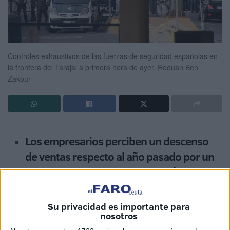
Controles exhaustivos de las fuerzas de seguridad españolas en
la frontera del Tarajal a primera hora de ayer.
Reduan Ben
Zakour
Los empresarios perciben un descenso
de ventas respecto al año pasado por un
“problema al que no dan solución y se va
agravando”
Su privacidad es importante para
Antonio Ramírez, secretario general de la Confederación
nosotros
de Empresarios de Ceuta (CECE), ejerció ayer de