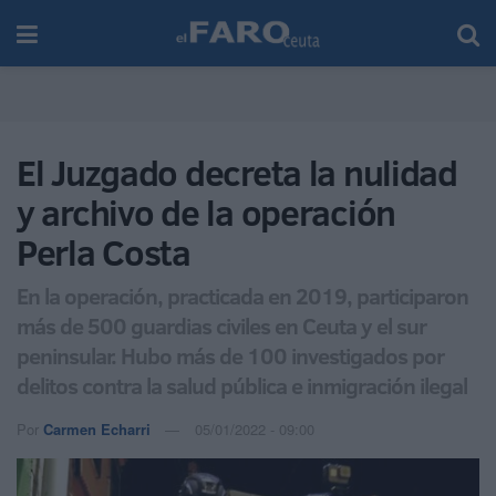
El Juzgado decreta la nulidad
y archivo de la operación
Perla Costa
En la operación, practicada en 2019, participaron
más de 500 guardias civiles en Ceuta y el sur
peninsular. Hubo más de 100 investigados por
delitos contra la salud pública e inmigración ilegal
Por
Carmen Echarri
05/01/2022 - 09:00