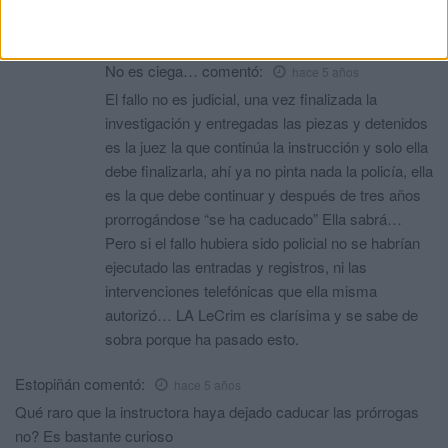
gusta que se haya anulado pero la ley es la ley y se
debe hacer el trabajo completo
No es ciega…
comentó:
hace 5 años
El fallo no es judicial, una vez finalizada la
investigación y entregadas las piezas y detenidos
es la juez la que continúa la instrucción y solo ella
debe finalizarla, ahí ya no pinta nada la policía, ella
es la que debe continuar y después de tres años
prorrogándose “se ha caducado” Ella sabrá…
Pero si el fallo hubiera sido policial no se habrían
ejecutado las entradas y registros, ni las
intervenciones telefónicas que ella misma
autorizó… LA LeCrim es clarísima y se sabe de
sobra porque ha pasado esto.
Estopiñán
comentó:
hace 5 años
Qué raro que la instructora haya dejado caducar las prórrogas
no? Es bastante curioso