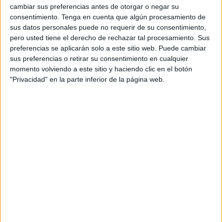
OCON y que, en el caso de Ceuta, llevó a que en la
cambiar sus preferencias antes de otorgar o negar su
madrugada del 25 de octubre de 2019 prácticamente la
consentimiento.
Tenga en cuenta que algún procesamiento de
sus datos personales puede no requerir de su consentimiento,
barriada del Recinto se despertara tomada por
pero usted tiene el derecho de rechazar tal procesamiento. Sus
componentes de este Cuerpo.
preferencias se aplicarán solo a este sitio web. Puede cambiar
sus preferencias o retirar su consentimiento en cualquier
momento volviendo a este sitio y haciendo clic en el botón
"Privacidad" en la parte inferior de la página web.
La magistrada expone que se está ante un procedimiento