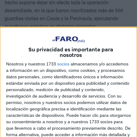
hecho supone dejar sin efecto toda la operación
desarrollada, en la que fueron movilizados más de 500
guardias civiles en Ceuta y la Península, ejecutando
cuantiosos registros en distintas viviendas.
El operativo se ejecutó en octubre de 2019
Su privacidad es importante para
nosotros
A la solicitud de Izquierdo se adhirieron las demás partes
personadas en este caso a excepción del Ministerio Fiscal.
Nosotros y nuestros 1733
socios
almacenamos y/o accedemos
En la misma, el abogado exponía cómo sin haberse
a información en un dispositivo, como cookies, y procesamos
datos personales, como identificadores únicos e información
decretado esa prórroga se continuó instruyendo citando a
estándar enviada por un dispositivo para publicidad y contenido
declarar a personas en calidad de investigadas,
personalizado, medición de publicidad y contenido,
sustentando la petición de nulidad en la jurisprudencia del
investigación de audiencia y desarrollo de servicios.
Con su
Supremo existente al respecto.
permiso, nosotros y nuestros socios podemos utilizar datos de
localización geográfica precisa e identificación mediante las
El auto es demoledor y supone la puntilla a lo que
la
características de dispositivos. Puede hacer clic para otorgarnos
su consentimiento a nosotros y a nuestros 1733 socios para
Benemérita difundió como una de las operaciones más
que llevemos a cabo el procesamiento previamente descrito. De
relevantes
llevadas a cabo bajo la coordinación de la
forma alternativa, puede acceder a información más detallada y