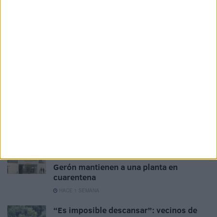
La Ciudad pide un plan específico de
seguridad con despliegue policial en
todas las barriadas
HACE 11 HORAS
Las barriadas de extrarradio aún sienten
la presión migratoria
HACE 1 DÍA
Ceuta y Melilla no son colonias,
enclaves, presidios ni territorios
ocupados
HACE 3 DÍAS
Ocho casos de sarna en la residencia
Gerón mantienen a una planta en
cuarentena
HACE 1 SEMANA
“Es imposible descansar”: vecinos de