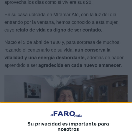
aprovecha los días como si viviera sus 20.
En su casa ubicada en Miramar Ato, con la luz del día
entrando por la ventana, hemos conocido a esta mujer,
cuyo
relato de vida es digno de ser contado.
Nació el 3 de abril de 1930 y, para sorpresa de muchos,
rozando el centenario de su vida,
aún conserva la
vitalidad y una energía desbordante,
además de haber
aprendido a ser
agradecida en cada nuevo amanecer.
Su privacidad es importante para
nosotros