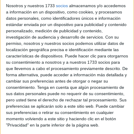
Nosotros y nuestros 1733
socios
almacenamos y/o accedemos
a información en un dispositivo, como cookies, y procesamos
datos personales, como identificadores únicos e información
estándar enviada por un dispositivo para publicidad y contenido
Huérfana a los 10 años
personalizado, medición de publicidad y contenido,
investigación de audiencia y desarrollo de servicios.
Con su
permiso, nosotros y nuestros socios podemos utilizar datos de
Josefa nació en una España a la que aguardaba un
localización geográfica precisa e identificación mediante las
conflicto bélico, aunque no recuerda mucho sobre este
características de dispositivos. Puede hacer clic para otorgarnos
capítulo de su vida porque lo vivió muy pequeña.
Apenas
su consentimiento a nosotros y a nuestros 1733 socios para
era una niña cuando estalló la Guerra Civil Española.
que llevemos a cabo el procesamiento previamente descrito. De
forma alternativa, puede acceder a información más detallada y
Pronto, a sus diez años, viviría el episodio más traumático
cambiar sus preferencias antes de otorgar o negar su
de su existencia,
su madre falleció a la edad de 41 años
consentimiento.
Tenga en cuenta que algún procesamiento de
sus datos personales puede no requerir de su consentimiento,
y su padre la abandonó a ella y a sus cinco hermanos
.
pero usted tiene el derecho de rechazar tal procesamiento. Sus
“Mi padre se marchó a Marruecos dejándonos a la
preferencias se aplicarán solo a este sitio web. Puede cambiar
voluntad de Dios”, relata Josefa.
sus preferencias o retirar su consentimiento en cualquier
momento volviendo a este sitio y haciendo clic en el botón
Una infancia "muy mala"
"Privacidad" en la parte inferior de la página web.