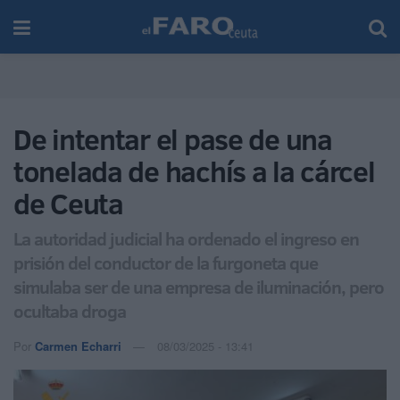
De intentar el pase de una
tonelada de hachís a la cárcel
de Ceuta
La autoridad judicial ha ordenado el ingreso en
prisión del conductor de la furgoneta que
simulaba ser de una empresa de iluminación, pero
ocultaba droga
Por
Carmen Echarri
08/03/2025 - 13:41