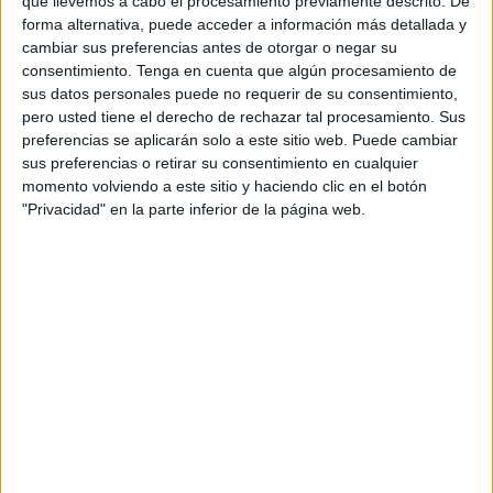
que llevemos a cabo el procesamiento previamente descrito. De
fue
interceptada en el puerto de Ceuta este viernes por
forma alternativa, puede acceder a información más detallada y
la Guardia Civil
. Este vecino de Cádiz ha sido puesto a
cambiar sus preferencias antes de otorgar o negar su
disposición judicial este mismo sábado, dictándose auto
consentimiento.
Tenga en cuenta que algún procesamiento de
de entrada en la cárcel de Mendizábal.
sus datos personales puede no requerir de su consentimiento,
pero usted tiene el derecho de rechazar tal procesamiento. Sus
Así lo han confirmado fuentes
judiciales
a El Faro de
preferencias se aplicarán solo a este sitio web. Puede cambiar
sus preferencias o retirar su consentimiento en cualquier
Ceuta. La privación de libertad es la medida adoptada por
momento volviendo a este sitio y haciendo clic en el botón
quien se prestó a conducir un vehículo con rotulación falsa
"Privacidad" en la parte inferior de la página web.
semejante a la de una empresa de iluminación buscando
así pasar desapercibido ante los controles aplicados en el
embarque.
No fue así. Tanto las unidades de la Benemérita dedicadas
al control de los vehículos en el embarque como la
UDAIFF, con sus agentes implicados en la detección de
riesgos, se dieron cuenta del intento asociado al
narcotráfico.