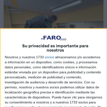
Su privacidad es importante para
nosotros
Nosotros y nuestros 1733
socios
almacenamos y/o accedemos
a información en un dispositivo, como cookies, y procesamos
datos personales, como identificadores únicos e información
estándar enviada por un dispositivo para publicidad y contenido
Imagen de archivo
personalizado, medición de publicidad y contenido,
investigación de audiencia y desarrollo de servicios.
Con su
permiso, nosotros y nuestros socios podemos utilizar datos de
localización geográfica precisa e identificación mediante las
A
prisión
. Ese ha sido el destino del conductor de la
características de dispositivos. Puede hacer clic para otorgarnos
furgoneta cargada con casi una tonelada de
hachís
que
su consentimiento a nosotros y a nuestros 1733 socios para