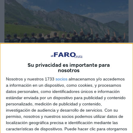
Su privacidad es importante para
nosotros
Nosotros y nuestros 1733
socios
almacenamos y/o accedemos
Imágenes cedidas
a información en un dispositivo, como cookies, y procesamos
datos personales, como identificadores únicos e información
estándar enviada por un dispositivo para publicidad y contenido
personalizado, medición de publicidad y contenido,
Intenso fin de semana para los miembros del
Motoclub
investigación de audiencia y desarrollo de servicios.
Con su
Ceuta Adventure Trail
ya que 30 componentes del mismo
permiso, nosotros y nuestros socios podemos utilizar datos de
localización geográfica precisa e identificación mediante las
han realizado la
ruta Transpirenaica
y, además, su
características de dispositivos. Puede hacer clic para otorgarnos
presidente, Hamido Abselam Mehdi, ha participado en una