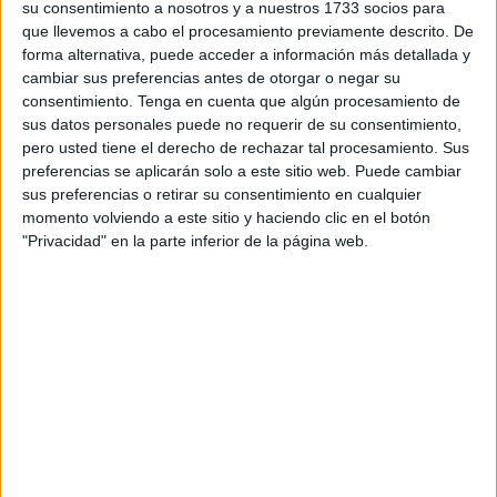
su consentimiento a nosotros y a nuestros 1733 socios para
concentración motera en Tánger
.
que llevemos a cabo el procesamiento previamente descrito. De
forma alternativa, puede acceder a información más detallada y
Según han indicado desde la asociación, la ruta por los
cambiar sus preferencias antes de otorgar o negar su
Pirineos es un
recorrido único
y que a pesar de las
consentimiento.
Tenga en cuenta que algún procesamiento de
sus datos personales puede no requerir de su consentimiento,
intensas jornadas, merece la pena, porque “es un viaje
pero usted tiene el derecho de rechazar tal procesamiento. Sus
que hay que
hacer al menos una vez en la vida
”.
preferencias se aplicarán solo a este sitio web. Puede cambiar
sus preferencias o retirar su consentimiento en cualquier
Jornadas largas, de 500 km, hasta llegar a Barcelona y de
momento volviendo a este sitio y haciendo clic en el botón
ahí empalmar directamente con estas conocidas montañas
"Privacidad" en la parte inferior de la página web.
que delimitan España de Francia. Una ruta muy conocida
por
varios puertos de montaña
en el que entraban y
salían de ambos territorios nacionales mientras recorrían
paisajes muy conocidos por todos como los de Tourmalet.
Una actividad en la que han vivido de todo ya que han
tenido que enfrentarse a las inclemencias meteorológicas
debido a que han sufrido
granizadas durante algunas de
las rutas
, aunque señalan que “es parte de la aventura”.