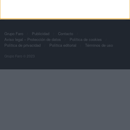
Grupo Faro
Publicidad
Contacto
Aviso legal – Protección de datos
Política de cookies
Política de privacidad
Política editorial
Términos de uso
Grupo Faro © 2023