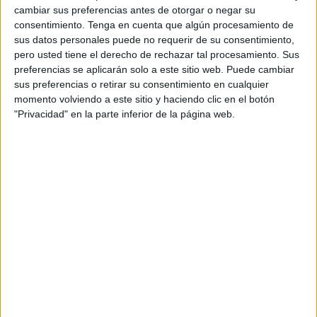
Como la Ciudad Autónoma está trabajando en la
cambiar sus preferencias antes de otorgar o negar su
definición de la Zona de Bajas Emisiones (ZBE), que va a
consentimiento.
Tenga en cuenta que algún procesamiento de
transformar la circulación por el centro tal y como la
sus datos personales puede no requerir de su consentimiento,
conocemos en la actualidad, resultaba verosímil que se
pero usted tiene el derecho de rechazar tal procesamiento. Sus
preferencias se aplicarán solo a este sitio web. Puede cambiar
puedan introducir medidas sostenibles.
sus preferencias o retirar su consentimiento en cualquier
momento volviendo a este sitio y haciendo clic en el botón
"Privacidad" en la parte inferior de la página web.
De ahí que algunos se hayan tragado que el Gobierno
local está barajando, para reducir la contaminación y, al
mismo tiempo, “introducir un innovador criterio de
uniformidad estética a nivel nacional que atraiga al
turismo”, vincular la autorización de
circulación
cada día
de la semana al color del automóvil particular. Solo los
taxis quedarían eximidos de la norma.