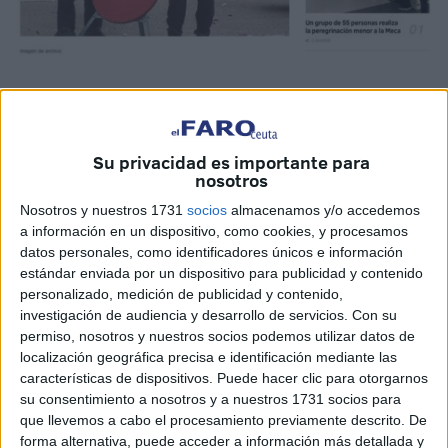
Su privacidad es importante para
nosotros
Sobre la información titulada ‘La Ciudad solo dejará
Nosotros y nuestros 1731
socios
almacenamos y/o accedemos
a información en un dispositivo, como cookies, y procesamos
circular por el centro coches de un color cada día’ ha
datos personales, como identificadores únicos e información
recaído la sombra de la sospecha desde primera hora de
estándar enviada por un dispositivo para publicidad y contenido
la mañana.
personalizado, medición de publicidad y contenido,
investigación de audiencia y desarrollo de servicios.
Con su
Aún así, son muchas las reacciones que ha generado en
permiso, nosotros y nuestros socios podemos utilizar datos de
redes sociales. Tantas, que incluso algún internauta ha
localización geográfica precisa e identificación mediante las
características de dispositivos. Puede hacer clic para otorgarnos
dicho en Facebook que optará por pintar su coche como el
su consentimiento a nosotros y a nuestros 1731 socios para
arcoíris.
que llevemos a cabo el procesamiento previamente descrito. De
forma alternativa, puede acceder a información más detallada y