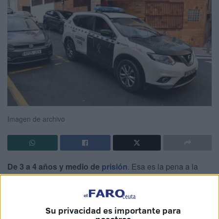
Imagen de archivo
De 3 a 4 años y medio de
prisión
. Esa es la pena a la
que se enfrentará el
subsahariano
detenido este
domingo por atentado con empleo de instrumento
peligroso
. La autoridad judicial en Ceuta
ha ordenado su
Su privacidad es importante para
ingreso en la cárcel
de forma preventiva a la espera de