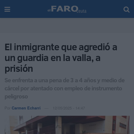
El inmigrante que agredió a
un guardia en la valla, a
prisión
Se enfrenta a una pena de 3 a 4 años y medio de
cárcel por atentado con empleo de instrumento
peligroso
Por
Carmen Echarri
12/05/2025 - 14:47