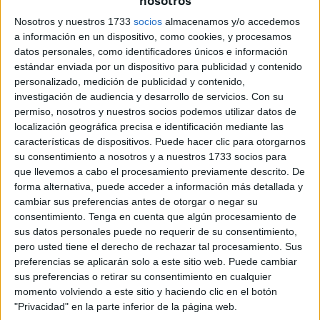
nosotros
juicio, tal y como han confirmado a
El Faro
fuentes
Nosotros y nuestros 1733
socios
almacenamos y/o accedemos
judiciales.
a información en un dispositivo, como cookies, y procesamos
datos personales, como identificadores únicos e información
El joven fue detenido en la tarde de este domingo tras un
estándar enviada por un dispositivo para publicidad y contenido
intento de entrada por la
valla
junto a otro
subsahariano
.
personalizado, medición de publicidad y contenido,
investigación de audiencia y desarrollo de servicios.
Con su
Haciendo uso del gancho que tenía
, un elemento que
permiso, nosotros y nuestros socios podemos utilizar datos de
fabrican de manera artesanal para trepar,
golpeó a un
localización geográfica precisa e identificación mediante las
guardia civil
que intentaba evitar que cruzara.
características de dispositivos. Puede hacer clic para otorgarnos
su consentimiento a nosotros y a nuestros 1733 socios para
La suerte fue que no le golpeó con el gancho metálico en
que llevemos a cabo el procesamiento previamente descrito. De
sí, lo que habría sido una
auténtica desgracia
, sino que le
forma alternativa, puede acceder a información más detallada y
cambiar sus preferencias antes de otorgar o negar su
dio con la parte del mango causándole lesiones en la
consentimiento.
Tenga en cuenta que algún procesamiento de
frente.
sus datos personales puede no requerir de su consentimiento,
pero usted tiene el derecho de rechazar tal procesamiento. Sus
Esta mañana, el detenido
ha sido trasladado al
juzgado
,
preferencias se aplicarán solo a este sitio web. Puede cambiar
en donde se ha dictado auto de entrada en la cárcel de
sus preferencias o retirar su consentimiento en cualquier
Mendizábal a la espera de vista oral.
momento volviendo a este sitio y haciendo clic en el botón
"Privacidad" en la parte inferior de la página web.