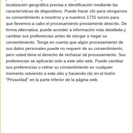
Tal y como concreta la asociación, han llegado 150
localización geográfica precisa e identificación mediante las
unidades de este material a
Ceuta
y las mismas para la
características de dispositivos. Puede hacer clic para otorgarnos
su consentimiento a nosotros y a nuestros 1731 socios para
ciudad hermana. Los componentes de la Agrupación de
que llevemos a cabo el procesamiento previamente descrito. De
Reserva y Seguridad de cada ciudad tienen adjudicados
forma alternativa, puede acceder a información más detallada y
125 cascos, protecciones y escudos, mientras que 25
cambiar sus preferencias antes de otorgar o negar su
quedan para las comandancias. “Unas cantidades
consentimiento.
Tenga en cuenta que algún procesamiento de
sus datos personales puede no requerir de su consentimiento,
pequeñas que imposibilitan un uso individualizado”,
pero usted tiene el derecho de rechazar tal procesamiento. Sus
aclaran.
preferencias se aplicarán solo a este sitio web. Puede cambiar
sus preferencias o retirar su consentimiento en cualquier
AUGC lamenta estos resultados conseguidos en la llegada
momento volviendo a este sitio y haciendo clic en el botón
del considerado como “material caliente”. “Si bien toda
"Privacidad" en la parte inferior de la página web.
dotación es importante, la cantidad resulta muy escasa y
además las comandancias de ambas ciudades tan solo
tienen adjudicadas 25 unidades –entre cascos,
protecciones antitrauma y escudos–. La Agrupación de
Reserva y Seguridad en Ceuta y en
Melilla
recibirá
respectivamente los 125 restantes, cuantía también
insuficiente para los compañeros que integran la