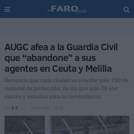
AUGC afea a la Guardia Civil
que “abandone” a sus
agentes en Ceuta y Melilla
Denuncia que cada ciudad va a recibir solo 150 de
material de protección, de los que solo 25 son
cascos y escudos para la comandancia
Por
E.F.
14/11/2022 - 12:12