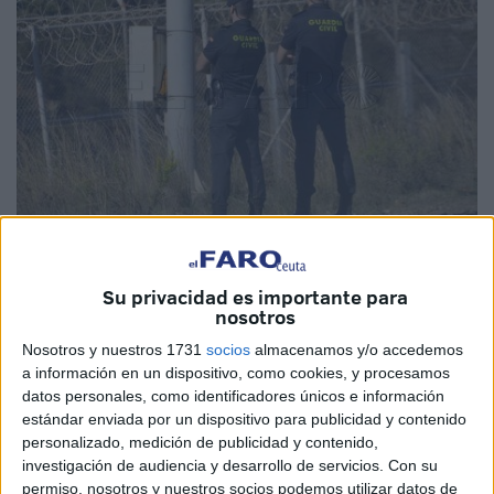
Imagen de archivo
Su privacidad es importante para
nosotros
Nosotros y nuestros 1731
socios
almacenamos y/o accedemos
La Asociación Unificada de la
Guardia Civil
–AUGC- ha
a información en un dispositivo, como cookies, y procesamos
datos personales, como identificadores únicos e información
tildado de “insuficiente” el número de cascos, escudos y
estándar enviada por un dispositivo para publicidad y contenido
protecciones antitrauma con los que están dotados los
personalizado, medición de publicidad y contenido,
efectivos del Instituto Armado en Ceuta y Melilla.
investigación de audiencia y desarrollo de servicios.
Con su
permiso, nosotros y nuestros socios podemos utilizar datos de