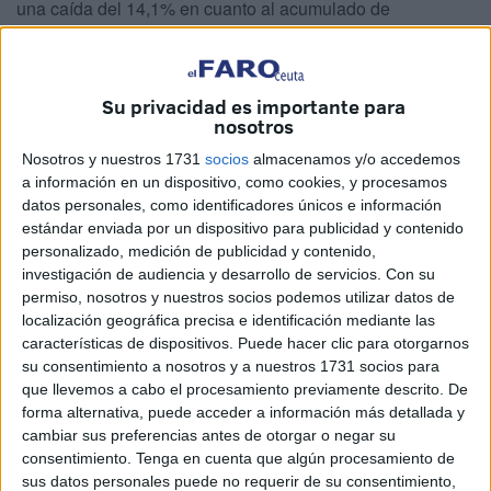
una caída del 14,1% en cuanto al acumulado de
infracciones penales desde enero a septiembre.
Casi todos los delitos han registrado bajadas
, a
Su privacidad es importante para
excepción de los homicidios dolosos y asesinatos
nosotros
consumados, habiéndose pasado de 1 en 2021 a dos en
Nosotros y nuestros 1731
socios
almacenamos y/o accedemos
este año. Aunque el aumento solo sea de un caso, esto
a información en un dispositivo, como cookies, y procesamos
supone una variación porcentual del 100%. Son los
datos personales, como identificadores únicos e información
crímenes del adolescente Ibrahim
en Semana Santa y
estándar enviada por un dispositivo para publicidad y contenido
del
cabo de Regulares, Dris Amar
el pasado octubre.
personalizado, medición de publicidad y contenido,
investigación de audiencia y desarrollo de servicios.
Con su
En el caso de los asesinatos en grado de tentativa y
permiso, nosotros y nuestros socios podemos utilizar datos de
localización geográfica precisa e identificación mediante las
homicidios dolosos se ha pasado de 9 en 2021 a 28 en
características de dispositivos. Puede hacer clic para otorgarnos
2022, lo que supone un incremento del 211%. En este
su consentimiento a nosotros y a nuestros 1731 socios para
campo se concretan las lesiones producidas por disparos
que llevemos a cabo el procesamiento previamente descrito. De
o ataques de gravedad, que llevaron a la práctica de
forma alternativa, puede acceder a información más detallada y
cambiar sus preferencias antes de otorgar o negar su
cuantiosas detenciones enmarcadas en la denominada
consentimiento.
Tenga en cuenta que algún procesamiento de
Operación Plomo
sin que se hayan saldado con muertes.
sus datos personales puede no requerir de su consentimiento,