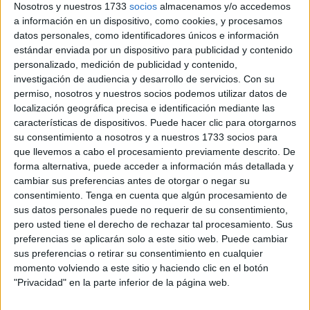
Nosotros y nuestros 1733
socios
almacenamos y/o accedemos
Más allá de una velada amena o una cena, el evento ha
a información en un dispositivo, como cookies, y procesamos
servido para tener puentes entre los distintos actores
datos personales, como identificadores únicos e información
públicos que forman parte de la ciudad. Este jueves se ha
estándar enviada por un dispositivo para publicidad y contenido
abierto una puerta a la convivencia.
personalizado, medición de publicidad y contenido,
investigación de audiencia y desarrollo de servicios.
Con su
permiso, nosotros y nuestros socios podemos utilizar datos de
Trece mesas
localización geográfica precisa e identificación mediante las
características de dispositivos. Puede hacer clic para otorgarnos
Asociaciones vecinales o de otra naturaleza junto a
su consentimiento a nosotros y a nuestros 1733 socios para
distintas autoridades se han sumado a este punto de
que llevemos a cabo el procesamiento previamente descrito. De
forma alternativa, puede acceder a información más detallada y
encuentro para conmemorar un año más el
Ramadán
.
cambiar sus preferencias antes de otorgar o negar su
consentimiento.
Tenga en cuenta que algún procesamiento de
Trece mesas se han repartido por la primera planta.
sus datos personales puede no requerir de su consentimiento,
Adornadas de blanco y con paños hechos a mano, han
pero usted tiene el derecho de rechazar tal procesamiento. Sus
dado la bienvenida al centenar de huéspedes.
preferencias se aplicarán solo a este sitio web. Puede cambiar
sus preferencias o retirar su consentimiento en cualquier
Platos sencillos de cristal y vasijas a juego para celebrar
momento volviendo a este sitio y haciendo clic en el botón
una noche de larga conversación. Dátiles y chubaquías ya
"Privacidad" en la parte inferior de la página web.
estaban colocados para todos los comensales.