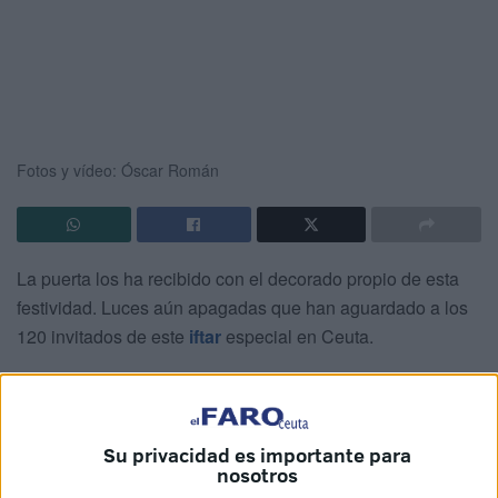
Fotos y vídeo: Óscar Román
La puerta los ha recibido con el decorado propio de esta
festividad. Luces aún apagadas que han aguardado a los
120 invitados de este
iftar
especial en Ceuta.
Los distintos sectores de la sociedad local se han reunido
para romper el ayuno. Un acto para festejar el mes
sagrado, el más importante en el calendario para todos los
Su privacidad es importante para
musulmanes
.
nosotros