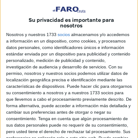
de la Ciudad, Juan Vivas, el establecimiento puso en
marcha sus nuevas instalaciones en un acto que sirvió
para poner en valor el crecimiento de una empresa nacida
Su privacidad es importante para
nosotros
en
Ceuta
hace más de dos décadas que ha logrado
consolidarse como una referencia en el sector del mueble,
Nosotros y nuestros 1733
socios
almacenamos y/o accedemos
la decoración y las soluciones a medida.
a información en un dispositivo, como cookies, y procesamos
datos personales, como identificadores únicos e información
Durante la visita, el presidente de la ciudad, Juan Vivas,
estándar enviada por un dispositivo para publicidad y contenido
personalizado, medición de publicidad y contenido,
destacó la puesta de largo de un nuevo establecimiento
investigación de audiencia y desarrollo de servicios.
Con su
que demuestra la existencia en Ceuta de espacios donde
permiso, nosotros y nuestros socios podemos utilizar datos de
comprar con calidad y precios competitivos sin necesidad
localización geográfica precisa e identificación mediante las
de viajar a la península para ello. Vivas aprovechó el acto
características de dispositivos. Puede hacer clic para otorgarnos
su consentimiento a nosotros y a nuestros 1733 socios para
para invitar a los ceutíes a realizar compras en la ciudad,
que llevemos a cabo el procesamiento previamente descrito. De
porque consumir en Ceuta significa también crear renta y
forma alternativa, puede acceder a información más detallada y
empleo.
cambiar sus preferencias antes de otorgar o negar su
consentimiento.
Tenga en cuenta que algún procesamiento de
La presencia institucional reflejó el respaldo a una
sus datos personales puede no requerir de su consentimiento,
iniciativa empresarial que, según destacaron los
pero usted tiene el derecho de rechazar tal procesamiento. Sus
preferencias se aplicarán solo a este sitio web. Puede cambiar