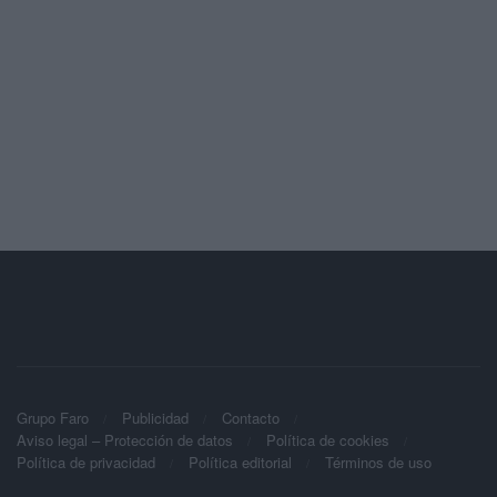
Grupo Faro
Publicidad
Contacto
Aviso legal – Protección de datos
Política de cookies
Política de privacidad
Política editorial
Términos de uso