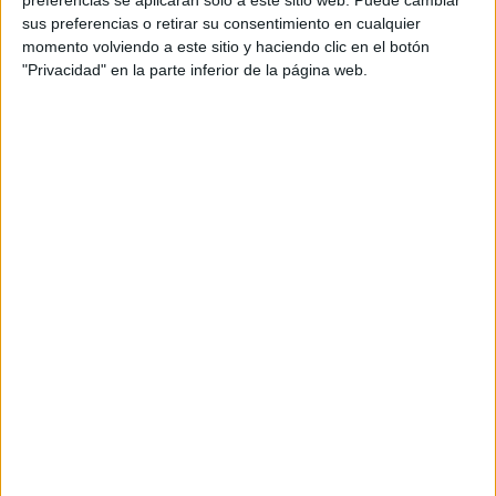
asistentes, constituye un ejemplo del potencial del tejido
sus preferencias o retirar su consentimiento en cualquier
económico de
Ceuta
y de la capacidad de las empresas
momento volviendo a este sitio y haciendo clic en el botón
locales para seguir creciendo y generando empleo.
"Privacidad" en la parte inferior de la página web.
Todo para dar forma a un hogar
La ampliación y remodelación integral de las instalaciones