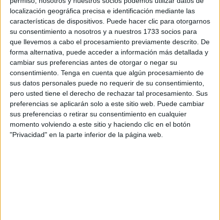
permiso, nosotros y nuestros socios podemos utilizar datos de
En una reciente respuesta parlamentaria, se ha detallado
localización geográfica precisa e identificación mediante las
cómo este colectivo se ha visto beneficiado por una serie
características de dispositivos. Puede hacer clic para otorgarnos
de medidas estratégicas que buscan no solo dignificar su
su consentimiento a nosotros y a nuestros 1733 socios para
que llevemos a cabo el procesamiento previamente descrito. De
labor de
supervisión religiosa
, sino también fortalecer la
forma alternativa, puede acceder a información más detallada y
seguridad espiritual
en todo el territorio.
cambiar sus preferencias antes de otorgar o negar su
consentimiento.
Tenga en cuenta que algún procesamiento de
Incrementos salariales y
sus datos personales puede no requerir de su consentimiento,
pero usted tiene el derecho de rechazar tal procesamiento. Sus
reconocimiento profesional
preferencias se aplicarán solo a este sitio web. Puede cambiar
sus preferencias o retirar su consentimiento en cualquier
Uno de los puntos más destacados de esta reforma es el
momento volviendo a este sitio y haciendo clic en el botón
"Privacidad" en la parte inferior de la página web.
aumento sucesivo en las compensaciones económicas
percibidas por estos profesionales.
Según los datos oficiales facilitados por el Ministerio, el
último incremento se aplicó en el año 2025, situando la
gratificación mensual en los 3.400 dirhams
.
Esta remuneración no es solo un ajuste financiero, sino un