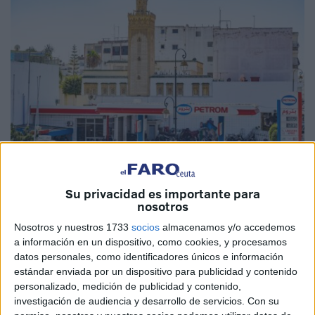
Foto: EFE / Archivo
Su privacidad es importante para
nosotros
Nosotros y nuestros 1733
socios
almacenamos y/o accedemos
a información en un dispositivo, como cookies, y procesamos
El
Ministerio de Habices y Asuntos Islámicos
ha
datos personales, como identificadores únicos e información
estándar enviada por un dispositivo para publicidad y contenido
destacado los importantes avances en la
situación
personalizado, medición de publicidad y contenido,
económica y social de los inspectores de
mezquitas
.
investigación de audiencia y desarrollo de servicios.
Con su