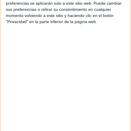
preferencias se aplicarán solo a este sitio web. Puede cambiar
recibido esta distinción, en esta ocasión en los Jardines de
sus preferencias o retirar su consentimiento en cualquier
la Argentina, para compartir grandes momentos de esta
momento volviendo a este sitio y haciendo clic en el botón
fiesta tan significativa.
"Privacidad" en la parte inferior de la página web.
La Reina del Carnaval y el Dios
Momo