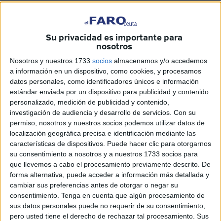
Su privacidad es importante para
nosotros
Nosotros y nuestros 1733
socios
almacenamos y/o accedemos
a información en un dispositivo, como cookies, y procesamos
datos personales, como identificadores únicos e información
estándar enviada por un dispositivo para publicidad y contenido
personalizado, medición de publicidad y contenido,
investigación de audiencia y desarrollo de servicios.
Con su
permiso, nosotros y nuestros socios podemos utilizar datos de
localización geográfica precisa e identificación mediante las
características de dispositivos. Puede hacer clic para otorgarnos
su consentimiento a nosotros y a nuestros 1733 socios para
En lo que se refiere a los actos de Carnaval, la consejera
que llevemos a cabo el procesamiento previamente descrito. De
Pilar Orozco y su asesor, Eduardo Ayala, han señalado
forma alternativa, puede acceder a información más detallada y
que todo comienza este sábado, 25 de enero, con la
cambiar sus preferencias antes de otorgar o negar su
consentimiento.
Tenga en cuenta que algún procesamiento de
tradicional comida de las caballas de oro.
sus datos personales puede no requerir de su consentimiento,
pero usted tiene el derecho de rechazar tal procesamiento. Sus
Un año más se reúnen todos los carnavaleros que han