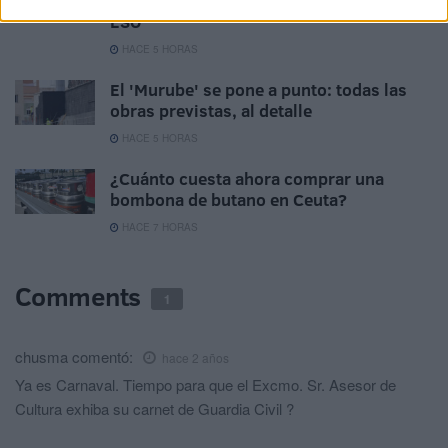
euros de ayuda por haber terminado la
ESO
HACE 5 HORAS
El 'Murube' se pone a punto: todas las
obras previstas, al detalle
HACE 5 HORAS
¿Cuánto cuesta ahora comprar una
bombona de butano en Ceuta?
HACE 7 HORAS
Comments
1
chusma
comentó:
hace 2 años
Ya es Carnaval. Tiempo para que el Excmo. Sr. Asesor de
Cultura exhiba su carnet de Guardia Civil ?