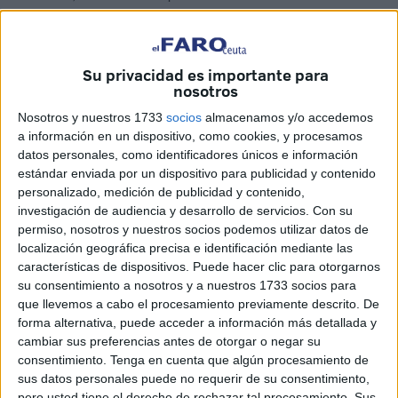
celebración de la
tradicional ‘Mejilloná’,
que ha sido todo
un éxito.
Su privacidad es importante para
Este evento que ha tenido lugar en el auditorio de la
nosotros
Marina ha servido para que los ceutíes disfruten de las
Nosotros y nuestros 1733
socios
almacenamos y/o accedemos
agrupaciones que participarán el próximo sábado en el
a información en un dispositivo, como cookies, y procesamos
COAC
, así como del grupo Algarabía.
datos personales, como identificadores únicos e información
estándar enviada por un dispositivo para publicidad y contenido
Muchos han sido los que no han querido perderse esta
personalizado, medición de publicidad y contenido,
habitual festividad, y a pesar del mal tiempo de levante,
investigación de audiencia y desarrollo de servicios.
Con su
han disfrutado de los grupos localistas, así como de una
permiso, nosotros y nuestros socios podemos utilizar datos de
localización geográfica precisa e identificación mediante las
foránea.
características de dispositivos. Puede hacer clic para otorgarnos
su consentimiento a nosotros y a nuestros 1733 socios para
que llevemos a cabo el procesamiento previamente descrito. De
forma alternativa, puede acceder a información más detallada y
cambiar sus preferencias antes de otorgar o negar su
consentimiento.
Tenga en cuenta que algún procesamiento de
sus datos personales puede no requerir de su consentimiento,
El evento ha comenzado con la actuación de el grupo
pero usted tiene el derecho de rechazar tal procesamiento. Sus