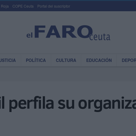
 Roja
COPE Ceuta
Portal del suscriptor
USTICIA
POLÍTICA
CULTURA
EDUCACIÓN
DEPO
l perfila su organiz