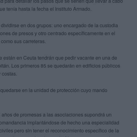
d para detallar los pasos que se tienen que llevar a cabo
ue tenía hasta la fecha el Instituto Armado.
ividirse en dos grupos: uno encargado de la custodia
iones de presos y otro centrado específicamente en el
í como sus carreteras.
ue están en Ceuta tendrán que pedir vacante en una de
tán. Los primeros 85 se quedarán en edificios públicos
y costas.
 quedarse en la unidad de protección cuyo mando
as años de promesas a las asociaciones supondrá un
Comandancia implantándose de hecho una especialidad
iviles pero sin tener el reconocimiento específico de la