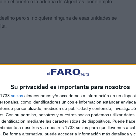
 en el puerto o la aduana de Algeciras, por ejemplo.
destino pero si no quiere ninguna de esas unidades se
ita.
mo Compañía de Seguridad Ciudadana desaparece como
 a la protección de edificios como el
juzgado
o la
Su privacidad es importante para nosotros
las fronteras.
s 1733
socios
almacenamos y/o accedemos a información en un disposit
sonales, como identificadores únicos e información estándar enviada 
por la relevancia estratégica de los
ntenido personalizado, medición de publicidad y contenido, investigaci
os.
Con su permiso, nosotros y nuestros socios podemos utilizar datos 
identificación mediante las características de dispositivos. Puede hacer
ntimiento a nosotros y a nuestros 1733 socios para que llevemos a ca
iene que seguir la misma guía de la de Ceuta ya que
. De forma alternativa, puede acceder a información más detallada y 