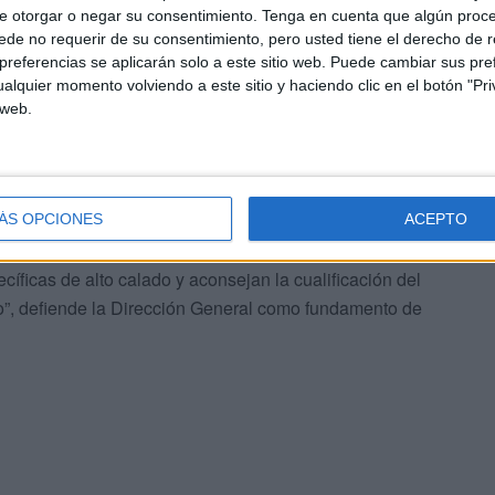
hora los guardias civiles que realizan servicio en
e otorgar o negar su consentimiento.
Tenga en cuenta que algún proc
de no requerir de su consentimiento, pero usted tiene el derecho de r
ialidad y a partir de septiembre se les dará esa titulación
referencias se aplicarán solo a este sitio web. Puede cambiar sus pref
alquier momento volviendo a este sitio y haciendo clic en el botón "Pri
 web.
es que quieran pasar a Ceuta deben realizar antes el
vicio en el puerto, Tarajal, costas o la valla se requerirá
bas ciudades pasarán a ser mayoritariamente fiscal.
ÁS OPCIONES
ACEPTO
tados y sus peculiaridades en torno a la seguridad pública
íficas de alto calado y aconsejan la cualificación del
io”, defiende la Dirección General como fundamento de