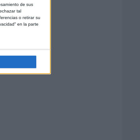
esamiento de sus
echazar tal
erencias o retirar su
vacidad" en la parte