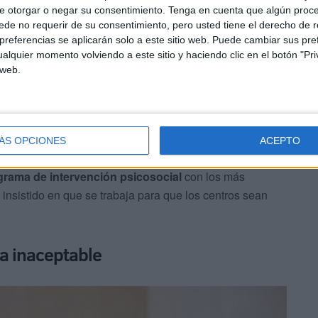
e otorgar o negar su consentimiento.
Tenga en cuenta que algún proc
de no requerir de su consentimiento, pero usted tiene el derecho de r
referencias se aplicarán solo a este sitio web. Puede cambiar sus pref
alquier momento volviendo a este sitio y haciendo clic en el botón "Pri
 web.
e mayor gravedad se acude a la Fiscalía de menores y
ÁS OPCIONES
ACEPTO
es educativas correctoras a través de las comisiones de
grama de intervención psicosocial
con los más
 insistido en que se trabaja para que los centros sean
ia inaceptable