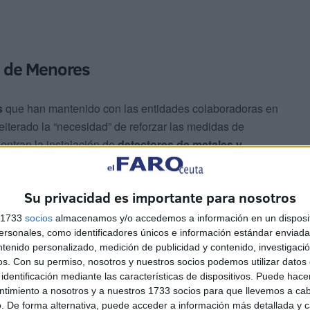
ía de Menores
s
que han mantenido con las entidades colaboradoras en
eiterado la “necesidad” de reforzar las medidas de
entran la instalación de
detectores de metales y
ializado.
Su privacidad es importante para nosotros
n grave,
los hechos se trasladan a la Fiscalía de
l juzgado para que adopte una decisión, que puede incluir
s 1733
socios
almacenamos y/o accedemos a información en un disposit
sonales, como identificadores únicos e información estándar enviada 
nta Blanca
.
ntenido personalizado, medición de publicidad y contenido, investigaci
os.
Con su permiso, nosotros y nuestros socios podemos utilizar datos 
dinadora de
la Fundación SAMU, la Policía Nacional y
identificación mediante las características de dispositivos. Puede hacer
l pasado día 23, una cita en la que se valoran las
ntimiento a nosotros y a nuestros 1733 socios para que llevemos a ca
. De forma alternativa, puede acceder a información más detallada y 
va, conscientes de que su tarea es compleja y