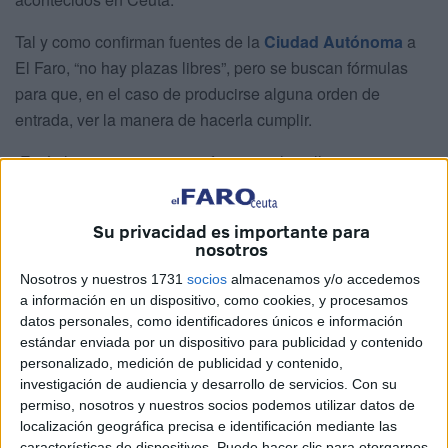
Tal y como confirman fuentes de la
Ciudad Autónoma
a
El Faro, “no hay plazas libres”, pero se buscan fórmulas
para que, en el caso de producirse alguna orden de
entrada, ver la manera de hacerla cumplir.
“Está claro que un menor infractor en la calle no se va a
quedar”, apuntan las mismas fuentes, quienes recalcan
que
no es la primera vez que sucede un caso así
por un
Su privacidad es importante para
repunte en la adopción de las que son las medidas más
nosotros
extremas dictadas para menores.
Nosotros y nuestros 1731
socios
almacenamos y/o accedemos
a información en un dispositivo, como cookies, y procesamos
El repunte por los incidentes en las
datos personales, como identificadores únicos e información
estándar enviada por un dispositivo para publicidad y contenido
naves
personalizado, medición de publicidad y contenido,
investigación de audiencia y desarrollo de servicios.
Con su
La entrada en las dos últimas semanas de 13 chicos
permiso, nosotros y nuestros socios podemos utilizar datos de
marroquíes que estaban acogidos en recursos de la
localización geográfica precisa e identificación mediante las
características de dispositivos. Puede hacer clic para otorgarnos