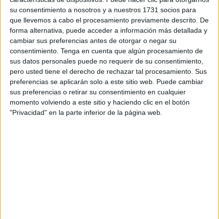
Ciudad en las naves del Tarajal
ha incidido en el repunte
su consentimiento a nosotros y a nuestros 1731 socios para
registrado en el centro de internamiento
que, durante
que llevemos a cabo el procesamiento previamente descrito. De
meses, había tenido una ocupación por debajo de 15
forma alternativa, puede acceder a información más detallada y
personas, es decir, prácticamente la mitad de sus plazas.
cambiar sus preferencias antes de otorgar o negar su
consentimiento.
Tenga en cuenta que algún procesamiento de
sus datos personales puede no requerir de su consentimiento,
pero usted tiene el derecho de rechazar tal procesamiento. Sus
preferencias se aplicarán solo a este sitio web. Puede cambiar
sus preferencias o retirar su consentimiento en cualquier
momento volviendo a este sitio y haciendo clic en el botón
Esos menores se vieron envueltos en incidentes dentro de
"Privacidad" en la parte inferior de la página web.
las propias instalaciones ocasionales que ha tenido que
habilitar la Ciudad, que
derivaron en enfrentamientos
con vigilantes y trabajadores del área de menores
además de con propios residentes. Uno de ellos sufrió
importantes lesiones en la nariz.
Periodos críticos registrados con