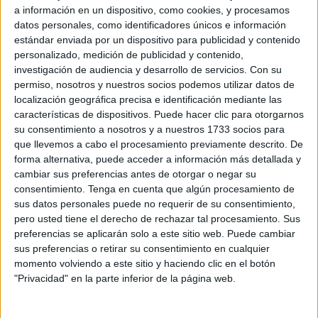
a información en un dispositivo, como cookies, y procesamos
adscritos y ex del PSOE
: Mohamed Navil Rahal (quien
datos personales, como identificadores únicos e información
hoy se ha ausentado) y Fidda Mustafa.
estándar enviada por un dispositivo para publicidad y contenido
personalizado, medición de publicidad y contenido,
López entró en la sala y se dirigió a su nuevo sillón sin
investigación de audiencia y desarrollo de servicios.
Con su
mediar palabras ni miradas con sus
excompañeros de
permiso, nosotros y nuestros socios podemos utilizar datos de
formación
. Ocupó el sillón que a partir de ahora le
localización geográfica precisa e identificación mediante las
características de dispositivos. Puede hacer clic para otorgarnos
corresponde como miembro de los no adscritos.
su consentimiento a nosotros y a nuestros 1733 socios para
que llevemos a cabo el procesamiento previamente descrito. De
Tras
departir con Fidda Mustafa
, el único miembro de
forma alternativa, puede acceder a información más detallada y
Vox que charló de forma relajada con López fue
Carlos
cambiar sus preferencias antes de otorgar o negar su
Verdejo
antes del inicio de la sesión, quien incluso se
consentimiento.
Tenga en cuenta que algún procesamiento de
sentó a su lado. De hecho, Verdejo ha sido el único
sus datos personales puede no requerir de su consentimiento,
pero usted tiene el derecho de rechazar tal procesamiento. Sus
diputado que siempre ha defendido la trayectoria y el
preferencias se aplicarán solo a este sitio web. Puede cambiar
trabajo de Teresa López.
sus preferencias o retirar su consentimiento en cualquier
momento volviendo a este sitio y haciendo clic en el botón
La ya ex de Vox hizo público un escrito el 2 de abril en el
"Privacidad" en la parte inferior de la página web.
que
daba cuenta de las razones de su salida del grupo
.
Entre otros argumentos, López aseguró que “se me privó