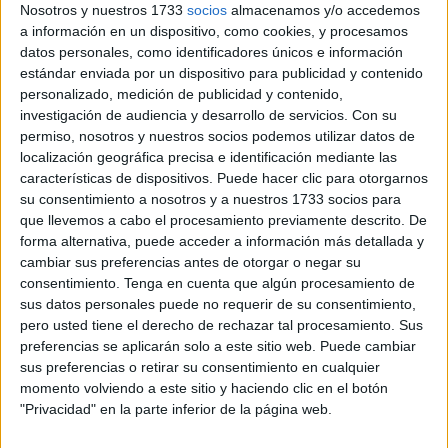
La historia de Mami, una gata callejera cuidada por
Nosotros y nuestros 1733
socios
almacenamos y/o accedemos
vecinos de la barriada de Erquicia, ha provocado una
a información en un dispositivo, como cookies, y procesamos
profunda indignación vecinal y ha reabierto un debate
datos personales, como identificadores únicos e información
estándar enviada por un dispositivo para publicidad y contenido
incómodo: qué significa realmente proteger a los animales.
personalizado, medición de publicidad y contenido,
investigación de audiencia y desarrollo de servicios.
Con su
“Hoy quiero compartir una situación que ha causado una
permiso, nosotros y nuestros socios podemos utilizar datos de
enorme indignación en nuestra barriada y que merece
localización geográfica precisa e identificación mediante las
una reflexión profunda sobre cómo se está
características de dispositivos. Puede hacer clic para otorgarnos
entendiendo la protección animal
”, escribía Belén, una
su consentimiento a nosotros y a nuestros 1733 socios para
que llevemos a cabo el procesamiento previamente descrito. De
de sus cuidadoras, en redes sociales tras lo ocurrido.
forma alternativa, puede acceder a información más detallada y
cambiar sus preferencias antes de otorgar o negar su
Mami no era invisible.
Era una gata conocida,
consentimiento.
Tenga en cuenta que algún procesamiento de
alimentada y vigilada por quienes conviven con ella a
sus datos personales puede no requerir de su consentimiento,
diario. Y, sobre todo, era madre.
pero usted tiene el derecho de rechazar tal procesamiento. Sus
preferencias se aplicarán solo a este sitio web. Puede cambiar
Los tiempos que no se respetaron
sus preferencias o retirar su consentimiento en cualquier
momento volviendo a este sitio y haciendo clic en el botón
"Privacidad" en la parte inferior de la página web.
Semanas antes de lo ocurrido
, Belén había colaborado