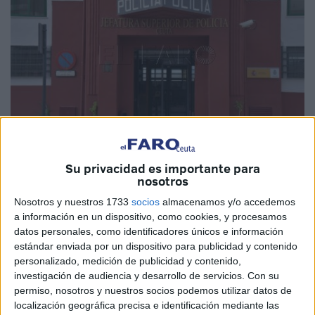
Su privacidad es importante para
Imagen de archivo
nosotros
Nosotros y nuestros 1733
socios
almacenamos y/o accedemos
a información en un dispositivo, como cookies, y procesamos
datos personales, como identificadores únicos e información
Un acoso constante por parte de sus vecinos
. Eso es
estándar enviada por un dispositivo para publicidad y contenido
lo que denuncia
A.M.M., una mujer de Ceuta que ya no
personalizado, medición de publicidad y contenido,
soporta más esta situación
y ha querido
denunciar
investigación de audiencia y desarrollo de servicios.
Con su
permiso, nosotros y nuestros socios podemos utilizar datos de
públicamente
lo que tiene que vivir cada día en su propio
localización geográfica precisa e identificación mediante las
hogar.