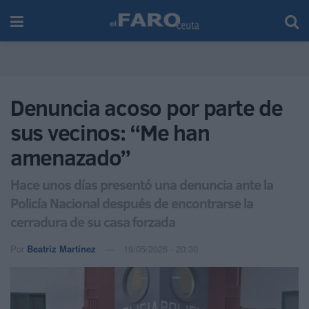
Denuncia acoso por parte de
sus vecinos: “Me han
amenazado”
Hace unos días presentó una denuncia ante la
Policía Nacional después de encontrarse la
cerradura de su casa forzada
Por
Beatriz Martínez
19/05/2026 - 20:30