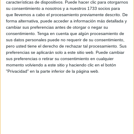
características de dispositivos. Puede hacer clic para otorgarnos
su consentimiento a nosotros y a nuestros 1733 socios para
Según ha contado, esto es algo que viene dándose desde
que llevemos a cabo el procesamiento previamente descrito. De
hace un tiempo. De hecho, ha habido varias
denuncias
forma alternativa, puede acceder a información más detallada y
ante la Policía Nacional de por medio
. La última, esta
cambiar sus preferencias antes de otorgar o negar su
consentimiento.
Tenga en cuenta que algún procesamiento de
pasada semana después de que, asegura,
intentaran
sus datos personales puede no requerir de su consentimiento,
forzar la cerradura y entrar en su casa cuando ella
pero usted tiene el derecho de rechazar tal procesamiento. Sus
estaba fuera.
preferencias se aplicarán solo a este sitio web. Puede cambiar
sus preferencias o retirar su consentimiento en cualquier
Por ello, ya no puede más y quiere que este acoso termine
momento volviendo a este sitio y haciendo clic en el botón
de una vez por todas porque “me han amenazado y no
"Privacidad" en la parte inferior de la página web.
quieren que esté en mi casa tranquila”.
Intento de entrar en su casa
La afectada señala que han pretendido todo para que se
fuera de ahí “y ahora han intentado entrar en mi casa.
Me
han roto la cerradura de la puerta
”, pero no consiguieron
abrirla.