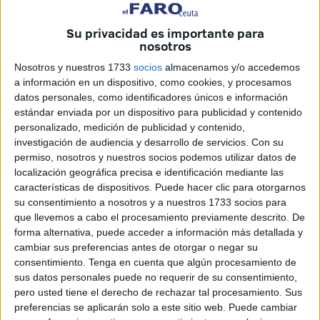
coordinadas con voluntarios.
Su privacidad es importante para
nosotros
Esta paralización, sin embargo, no se traduce a una
ausencia de intervenciones.
Las capturas continúan
,
Nosotros y nuestros 1733
socios
almacenamos y/o accedemos
pero solo las efectuadas por los profesionales a cargo de
a información en un dispositivo, como cookies, y procesamos
datos personales, como identificadores únicos e información
la estrategia. Las demás, que eran posibles gracias a una
estándar enviada por un dispositivo para publicidad y contenido
labor conjunta, quedan a la espera hasta que se produzca
personalizado, medición de publicidad y contenido,
una nueva incorporación.
investigación de audiencia y desarrollo de servicios.
Con su
permiso, nosotros y nuestros socios podemos utilizar datos de
La noticia no es un rumor. Está confirmado tras su anuncio
localización geográfica precisa e identificación mediante las
a través del canal de contacto oficial, un espacio que
características de dispositivos. Puede hacer clic para otorgarnos
su consentimiento a nosotros y a nuestros 1733 socios para
congrega a todos los implicados, tanto los que están al
que llevemos a cabo el procesamiento previamente descrito. De
amparo de un contrato como los que simplemente ayudan
forma alternativa, puede acceder a información más detallada y
de forma altruista.
cambiar sus preferencias antes de otorgar o negar su
consentimiento.
Tenga en cuenta que algún procesamiento de
“No se paraliza”
sus datos personales puede no requerir de su consentimiento,
pero usted tiene el derecho de rechazar tal procesamiento. Sus
preferencias se aplicarán solo a este sitio web. Puede cambiar
Tras comunicar la marcha de la persona que enlaza el