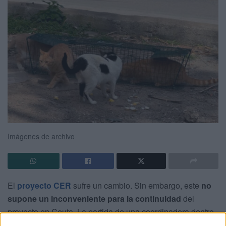
Imágenes de archivo
El
proyecto CER
sufre un cambio. Sin embargo, este
no
supone un inconveniente para la continuidad
del
proyecto en Ceuta. La partida de una coordinadora dentro
de la iniciativa pone en pausa las esterilizaciones