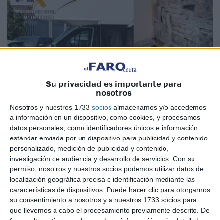
Su privacidad es importante para
nosotros
Nosotros y nuestros 1733
socios
almacenamos y/o accedemos
a información en un dispositivo, como cookies, y procesamos
Imagen de archivo
datos personales, como identificadores únicos e información
estándar enviada por un dispositivo para publicidad y contenido
personalizado, medición de publicidad y contenido,
investigación de audiencia y desarrollo de servicios.
Con su
Tiene 70 años
y se enfrenta a una vida entre rejas durante
permiso, nosotros y nuestros socios podemos utilizar datos de
4 años y medio más
. Su delito, haber intentado embarcar
localización geográfica precisa e identificación mediante las
características de dispositivos. Puede hacer clic para otorgarnos
de Ceuta a Algeciras con
562 kilos de hachís
.
su consentimiento a nosotros y a nuestros 1733 socios para
que llevemos a cabo el procesamiento previamente descrito. De
Ese ha sido el peso final del alijo que la
Guardia Civil