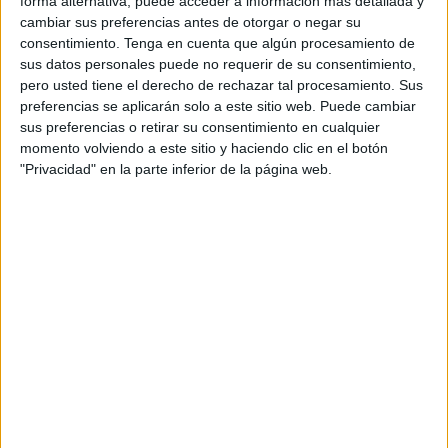
forma alternativa, puede acceder a información más detallada y
encontró en
la caravana
con la que se dirigía
a Cádiz
cambiar sus preferencias antes de otorgar o negar su
junto a
su hija.
Ella
quedó libre
24 horas después de su
consentimiento.
Tenga en cuenta que algún procesamiento de
arresto, la causa se sigue únicamente contra su padre.
sus datos personales puede no requerir de su consentimiento,
pero usted tiene el derecho de rechazar tal procesamiento. Sus
Fiscalía
solicita no solo esa
pena de cárcel
por
delito
preferencias se aplicarán solo a este sitio web. Puede cambiar
sus preferencias o retirar su consentimiento en cualquier
contra la salud pública
, sino también una
multa de 2
momento volviendo a este sitio y haciendo clic en el botón
millones de euros
a sustituir por otros 180 días más de
"Privacidad" en la parte inferior de la página web.
prisión, en el caso de no poder abonarla.
En una de las celdas de Mendizábal, espera el turno de
pasar ante su señoría, después de que no se haya podido
sellar un acuerdo por conformidad para fijar una condena
en audiencia preliminar.
Qué sucedió
El pasado
26 de abril
, la Guardia Civil lo detuvo poco
antes de embarcar. El perro del Servicio Cinológico marcó