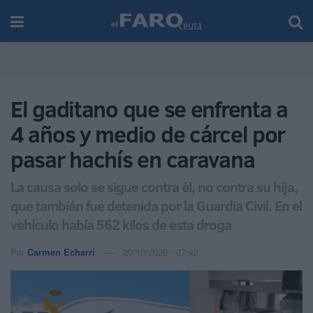
El gaditano que se enfrenta a
4 años y medio de cárcel por
pasar hachís en caravana
La causa solo se sigue contra él, no contra su hija,
que también fue detenida por la Guardia Civil. En el
vehículo había 562 kilos de esta droga
Por
Carmen Echarri
20/10/2025 - 07:42