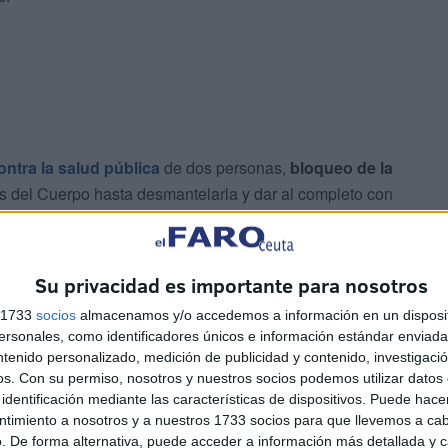
ntra la salud pública
de dos personas,
bloqueo de la
 del Cuerpo hasta desmantelarla y dar al completo con
ue se había convertido en el escondite perfecto
para
Su privacidad es importante para nosotros
s 1733
socios
almacenamos y/o accedemos a información en un disposit
sonales, como identificadores únicos e información estándar enviada 
ntenido personalizado, medición de publicidad y contenido, investigaci
os.
Con su permiso, nosotros y nuestros socios podemos utilizar datos 
identificación mediante las características de dispositivos. Puede hacer
va a cabo el Instituto Armado en un escenario como el
ntimiento a nosotros y a nuestros 1733 socios para que llevemos a ca
r las redes de narcos para sacar la mercancía
. De forma alternativa, puede acceder a información más detallada y 