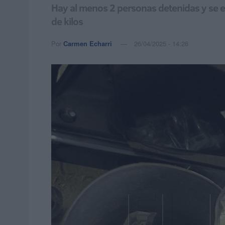
Hay al menos 2 personas detenidas y se es
de kilos
Por
Carmen Echarri
26/04/2025 - 14:26