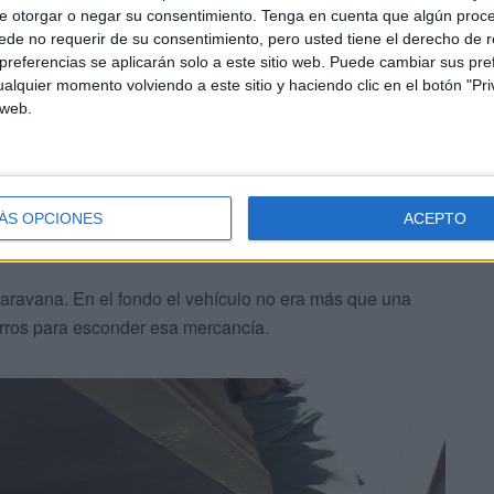
e otorgar o negar su consentimiento.
Tenga en cuenta que algún proc
mercado peninsular.
de no requerir de su consentimiento, pero usted tiene el derecho de r
referencias se aplicarán solo a este sitio web. Puede cambiar sus pref
alquier momento volviendo a este sitio y haciendo clic en el botón "Pri
 web.
ntentar sacar todo el hachís posible
. Y el puerto
ÁS OPCIONES
ACEPTO
enta burlar para sacar como se pueda esa droga.
aravana. En el fondo el vehículo no era más que una
erros para esconder esa mercancía.