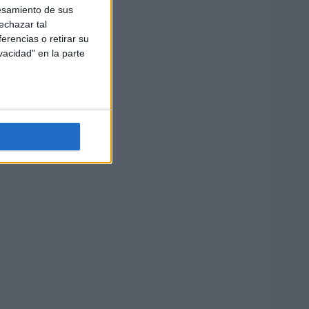
esamiento de sus
echazar tal
erencias o retirar su
vacidad" en la parte