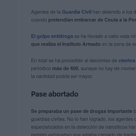
Agentes de la
Guardia Civil
han detenido a los 
cuando
pretendían embarcar de Ceuta a la Pe
El golpe antidroga
se ha llevado a cabo esta 
que realiza el Instituto Armado
en la zona de e
En total se ha procedido al decomiso de
cientos
periódico
más de 400
, aunque no hay de momento
la cantidad podría ser mayor.
Pase abortado
Se preparaba un pase de drogas importante
b
guardias civiles. No lo han logrado, los agente
especializados en la detección de narcóticos ha
registro exhaustivo que estaba cargado de hachí