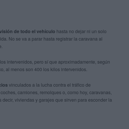
evisión de todo el vehículo
hasta no dejar ni un solo
a. No se va a parar hasta registrar la caravana al
e.
ilos intervenidos, pero sí que aproximadamente, según
co, al menos son 400 los kilos intervenidos.
cios
vinculados a la lucha contra el tráfico de
de coches, camiones, remolques o, como hoy, caravanas,
s decir, viviendas y garajes que sirven para esconder la