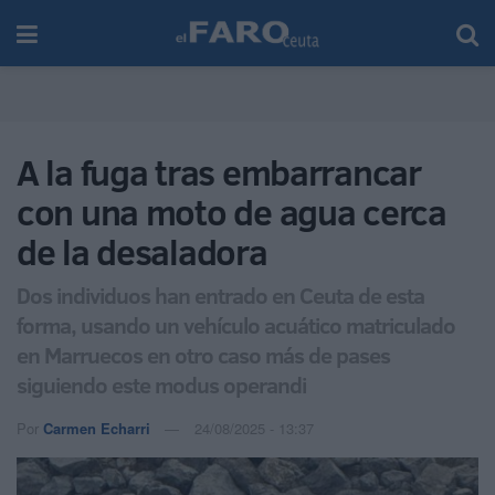
A la fuga tras embarrancar
con una moto de agua cerca
de la desaladora
Dos individuos han entrado en Ceuta de esta
forma, usando un vehículo acuático matriculado
en Marruecos en otro caso más de pases
siguiendo este modus operandi
Por
Carmen Echarri
24/08/2025 - 13:37