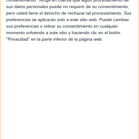
consentimiento.
Tenga en cuenta que algún procesamiento de
Se cumple el mismo patrón de los
hasta
5 casos
sus datos personales puede no requerir de su consentimiento,
pero usted tiene el derecho de rechazar tal procesamiento. Sus
constatados oficialmente
-ahora seis- de entradas
preferencias se aplicarán solo a este sitio web. Puede cambiar
siguiendo esta táctica.
sus preferencias o retirar su consentimiento en cualquier
momento volviendo a este sitio y haciendo clic en el botón
Quienes entran en Ceuta desde Marruecos van con la
"Privacidad" en la parte inferior de la página web.
premisa de
perder la moto
de agua,
no llevan patrón
y
terminan acudiendo a puntos en los que consideran que
habrá menos vigilancia.
Esa
moto es alquilada, siempre matriculada en
Marruecos
. Los ocupantes, dos o tres personas,
emprenden la escapada sin miramiento. El dinero que
mueve este tipo de pases los hace rentables.