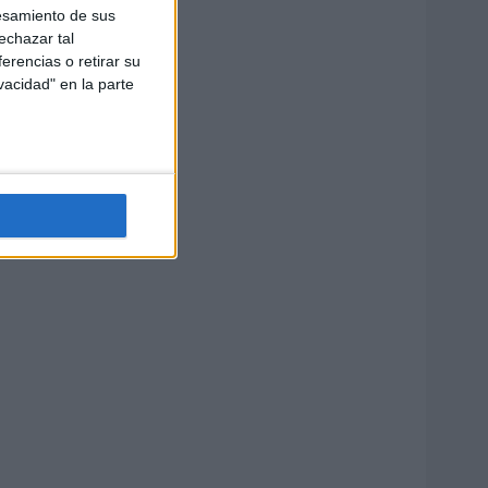
esamiento de sus
echazar tal
erencias o retirar su
vacidad" en la parte