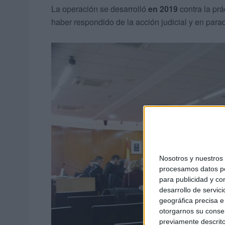
La operación se desarrolló
en 2019
contra la prá
haber respondido de la acción judicial y en par
Nosotros y nuestro
procesamos datos per
para publicidad y co
desarrollo de servici
geográfica precisa e 
otorgarnos su conse
previamente descrito