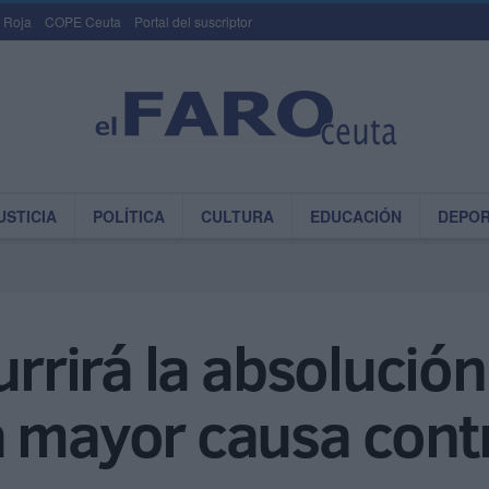
 Roja
COPE Ceuta
Portal del suscriptor
USTICIA
POLÍTICA
CULTURA
EDUCACIÓN
DEPO
urrirá la absolució
a mayor causa cont