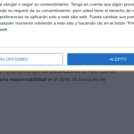
e otorgar o negar su consentimiento.
Tenga en cuenta que algún proc
de no requerir de su consentimiento, pero usted tiene el derecho de r
referencias se aplicarán solo a este sitio web. Puede cambiar sus pref
alquier momento volviendo a este sitio y haciendo clic en el botón "Pri
 web.
ÁS OPCIONES
ACEPTO
n la sentencia que fue adelantada por
El Faro
, que los
guna responsabilidad
en el delito de blanqueo de