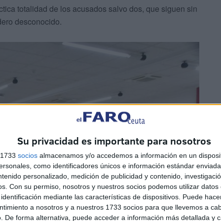
ctica totalidad de los acusados salvo dos, que siguen sin
adero desconocido.
Su privacidad es importante para nosotros
s 1733
socios
almacenamos y/o accedemos a información en un disposit
sonales, como identificadores únicos e información estándar enviada 
ntenido personalizado, medición de publicidad y contenido, investigaci
os.
Con su permiso, nosotros y nuestros socios podemos utilizar datos 
identificación mediante las características de dispositivos. Puede hacer
ntimiento a nosotros y a nuestros 1733 socios para que llevemos a ca
. De forma alternativa, puede acceder a información más detallada y 