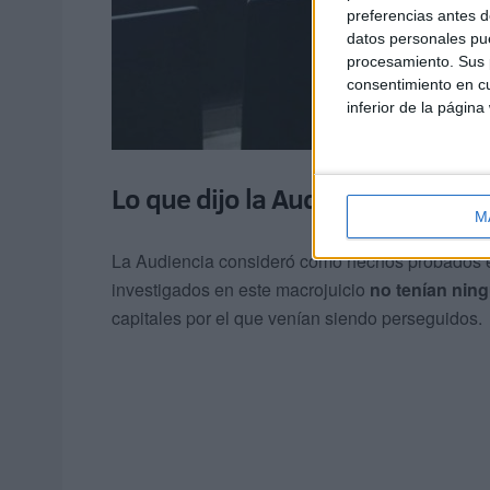
preferencias antes d
datos personales pue
procesamiento. Sus p
consentimiento en cu
inferior de la página
Lo que dijo la Audiencia
M
La Audiencia consideró como hechos probados e
investigados en este macrojuicio
no tenían nin
capitales por el que venían siendo perseguidos.