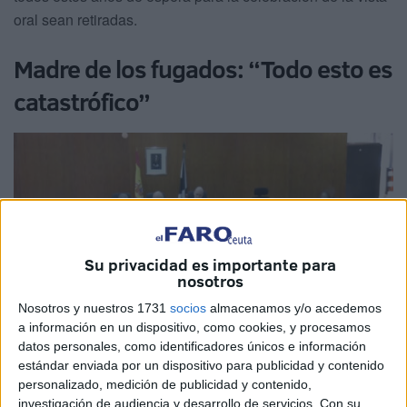
oral sean retiradas.
Madre de los fugados: “Todo esto es
catastrófico”
Su privacidad es importante para
nosotros
Nosotros y nuestros 1731
socios
almacenamos y/o accedemos
a información en un dispositivo, como cookies, y procesamos
datos personales, como identificadores únicos e información
estándar enviada por un dispositivo para publicidad y contenido
A.L.R., madre de los dos fugados en este procedimiento,
personalizado, medición de publicidad y contenido,
ha dejado claro que todo lo que ha conseguido en la vida
investigación de audiencia y desarrollo de servicios.
Con su