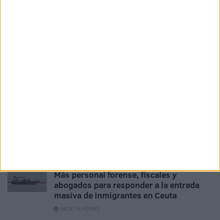
Tags:
Audiencia Provincial
Delincuencia
Juicios
Juzgados
Related
Posts
Más personal forense, fiscales y
abogados para responder a la entrada
masiva de inmigrantes en Ceuta
HACE 16 HORAS