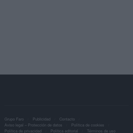
Grupo Faro
Publicidad
Contacto
Aviso legal – Protección de datos
Política de cookies
Política de privacidad
Política editorial
Términos de uso