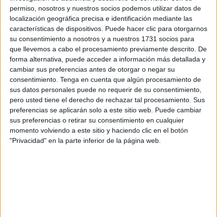
ha sido “fruto de mi trabajo”, viéndose ayudada por sus
permiso, nosotros y nuestros socios podemos utilizar datos de
localización geográfica precisa e identificación mediante las
hijos y lamentando que la hija que tiene “esté sentada
características de dispositivos. Puede hacer clic para otorgarnos
aquí” porque “no debía estarlo”.
su consentimiento a nosotros y a nuestros 1731 socios para
que llevemos a cabo el procesamiento previamente descrito. De
“Para mí todo esto es catastrófico” ha dicho, denunciando
forma alternativa, puede acceder a información más detallada y
que se ha orquestado una actuación cuando los bienes
cambiar sus preferencias antes de otorgar o negar su
que haya podido adquirir son ajenos a cualquier acción
consentimiento.
Tenga en cuenta que algún procesamiento de
sus datos personales puede no requerir de su consentimiento,
delictiva.
pero usted tiene el derecho de rechazar tal procesamiento. Sus
preferencias se aplicarán solo a este sitio web. Puede cambiar
Hermana de los fugados: “Soy
sus preferencias o retirar su consentimiento en cualquier
inocente de todo”
momento volviendo a este sitio y haciendo clic en el botón
"Privacidad" en la parte inferior de la página web.