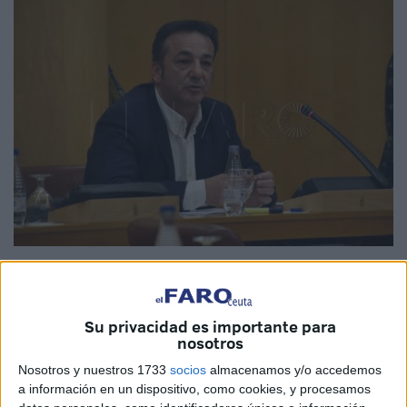
Imagen de archivo
Su privacidad es importante para
nosotros
El exconsejero de
Medio Ambiente
de la Ciudad durante
Nosotros y nuestros 1733
socios
almacenamos y/o accedemos
la pasada legislatura, Fernando Ramos, ha vuelto a la vida
a información en un dispositivo, como cookies, y procesamos
pública. Este miércoles ha sido nombrado nuevo gerente