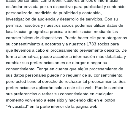
datos personales, como identificadores únicos e información
de
Obimace
, cargo que llevaba varios meses en barbecho
estándar enviada por un dispositivo para publicidad y contenido
personalizado, medición de publicidad y contenido,
tras el cese y posterior
recolocación en junio del año
investigación de audiencia y desarrollo de servicios.
Con su
pasado de Gregorio García Castañeda
. Ha recibido los
permiso, nosotros y nuestros socios podemos utilizar datos de
únicos votos a favor del PP, en contra de Vox y la
localización geográfica precisa e identificación mediante las
abstención de los localistas del MDyC y Ceuta Ya!. El
características de dispositivos. Puede hacer clic para otorgarnos
su consentimiento a nosotros y a nuestros 1733 socios para
PSOE no ha asistido a la reunión del Consejo de
que llevemos a cabo el procesamiento previamente descrito. De
administración convocada con carácter extraordinario con
forma alternativa, puede acceder a información más detallada y
ese único punto en su Orden del Día.
cambiar sus preferencias antes de otorgar o negar su
consentimiento.
Tenga en cuenta que algún procesamiento de
Ramos percibirá en su nuevo puesto unos 4.250 euros
sus datos personales puede no requerir de su consentimiento,
al mes
(la suma de salario base, complementos de destino
pero usted tiene el derecho de rechazar tal procesamiento. Sus
preferencias se aplicarán solo a este sitio web. Puede cambiar
y específico y pluses de residencia y transporte), por
sus preferencias o retirar su consentimiento en cualquier
encima de las retribuciones estipuladas este ejercicio para
momento volviendo a este sitio y haciendo clic en el botón
los miembros del Consejo de Gobierno, así como dos
"Privacidad" en la parte inferior de la página web.
pagas extraordinarias completas y otra en marzo
ligeramente por encima de 600 euros.
El representante de Ceuta Ya! En el Consejo, Muad Ayadi,