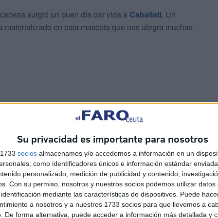
 cabeza surgió un buen día dar vida a
Caballati
. Un
a materializado en esta mascota que nos alegra muchas
e 2026 nos espera.
Su privacidad es importante para nosotros
enas hay algo más. Hay la magia, la ilusión y el cariño de
s 1733
socios
almacenamos y/o accedemos a información en un disposit
sonales, como identificadores únicos e información estándar enviada 
ntenido personalizado, medición de publicidad y contenido, investigaci
os.
Con su permiso, nosotros y nuestros socios podemos utilizar datos 
identificación mediante las características de dispositivos. Puede hacer
ntimiento a nosotros y a nuestros 1733 socios para que llevemos a ca
. De forma alternativa, puede acceder a información más detallada y 