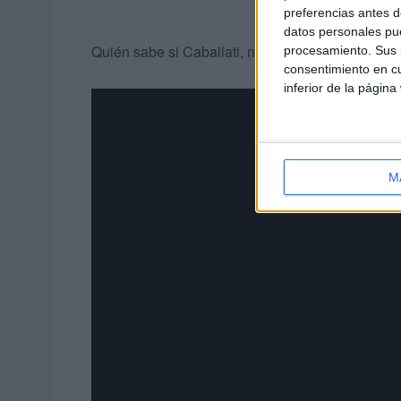
preferencias antes d
datos personales pue
Quién sabe si Caballati, nuestra caballa, termin
procesamiento. Sus p
consentimiento en cu
inferior de la página
M