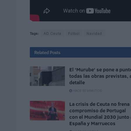
Tags:
AD Ceuta
Fútbol
Navidad
Related
Posts
El 'Murube' se pone a punt
todas las obras previstas, 
detalle
HACE 50 MINUTOS
La crisis de Ceuta no frena 
compromiso de Portugal
con el Mundial 2030 junto 
España y Marruecos