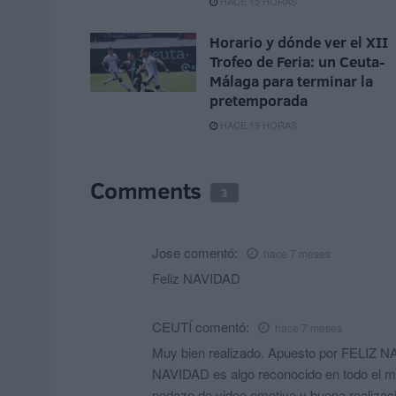
HACE 15 HORAS
Horario y dónde ver el XII
Trofeo de Feria: un Ceuta-
Málaga para terminar la
pretemporada
HACE 19 HORAS
Comments
3
Jose
comentó:
hace 7 meses
Feliz NAVIDAD
CEUTÍ
comentó:
hace 7 meses
Muy bien realizado. Apuesto por FELI
NAVIDAD es algo reconocido en todo el mu
pedazo de video emotivo y buena rea