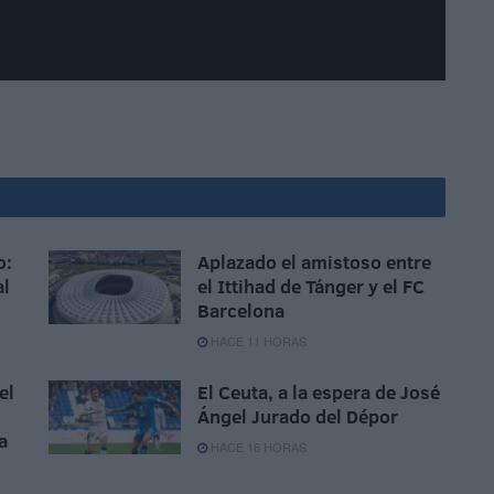
o:
Aplazado el amistoso entre
al
el Ittihad de Tánger y el FC
Barcelona
HACE 11 HORAS
el
El Ceuta, a la espera de José
Ángel Jurado del Dépor
a
HACE 16 HORAS