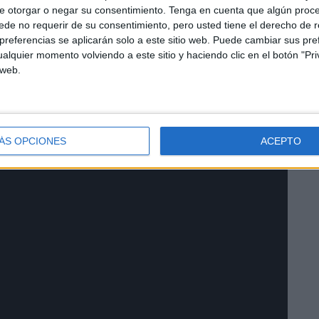
e otorgar o negar su consentimiento.
Tenga en cuenta que algún proc
de no requerir de su consentimiento, pero usted tiene el derecho de r
a festejando otro ascenso. ¿Se lo imaginan?
referencias se aplicarán solo a este sitio web. Puede cambiar sus pref
alquier momento volviendo a este sitio y haciendo clic en el botón "Pri
 web.
ÁS OPCIONES
ACEPTO