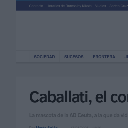
Contacto
Horarios de Barcos by Kikoto
Vuelos
Sorteo Cruz
SOCIEDAD
SUCESOS
FRONTERA
J
Caballati, el c
La mascota de la AD Ceuta, a la que da vi
Por
Mayte Solán
17/05/2025 - 14:39