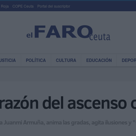
 Roja
COPE Ceuta
Portal del suscriptor
USTICIA
POLÍTICA
CULTURA
EDUCACIÓN
DEPO
orazón del ascenso 
da Juanmi Armuña, anima las gradas, agita ilusiones y