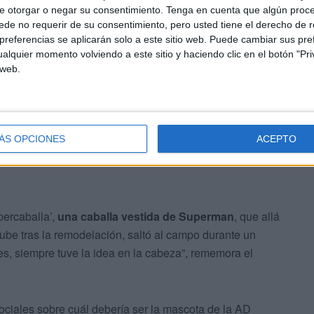
e otorgar o negar su consentimiento.
Tenga en cuenta que algún proc
ión y siente el escudo. De ello se ocupa
Juanmi
de no requerir de su consentimiento, pero usted tiene el derecho de r
uela por los cinco sentidos y se le nota en iniciativas como
referencias se aplicarán solo a este sitio web. Puede cambiar sus pref
alquier momento volviendo a este sitio y haciendo clic en el botón "Pri
 muchas otras.
 web.
ÁS OPCIONES
ACEPTO
percaballa’,
una caballa vestida de Superman
, que allá
rube tras la remodelación, saltó al campo durante un
s, siempre tuve la idea en la cabeza”, rememora el
ciales sobre cuál debería ser la mascota de la AD