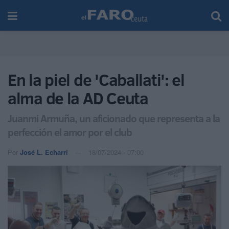
En la piel de 'Caballati': el
alma de la AD Ceuta
Juanmi Armuña, un aficionado que representa a la
perfección el amor por el club
Por
José L. Echarri
18/07/2024 - 07:00