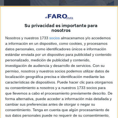
Su privacidad es importante para
nosotros
Nosotros y nuestros 1733
socios
almacenamos y/o accedemos
a información en un dispositivo, como cookies, y procesamos
datos personales, como identificadores únicos e información
estándar enviada por un dispositivo para publicidad y contenido
personalizado, medición de publicidad y contenido,
investigación de audiencia y desarrollo de servicios.
Con su
permiso, nosotros y nuestros socios podemos utilizar datos de
localización geográfica precisa e identificación mediante las
características de dispositivos. Puede hacer clic para otorgarnos
Origen de 'Caballati'
su consentimiento a nosotros y a nuestros 1733 socios para
que llevemos a cabo el procesamiento previamente descrito. De
forma alternativa, puede acceder a información más detallada y
Su idea de representar a su club de toda la vida en una
cambiar sus preferencias antes de otorgar o negar su
mascota llevaba ya tiempo en su mente, inspirándose en
consentimiento.
Tenga en cuenta que algún procesamiento de
otras mascotas e incluso en disfraces no relacionados
con
sus datos personales puede no requerir de su consentimiento,