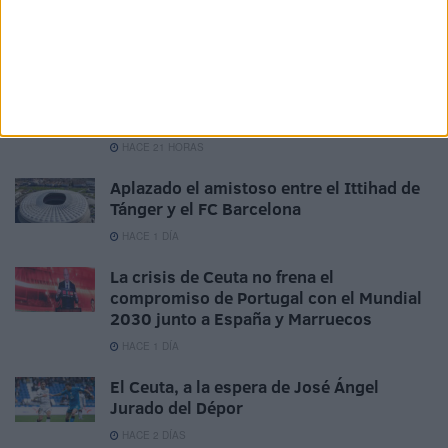
La AD Ceuta conquista el XII Trofeo de
Feria (2-1)
HACE 10 HORAS
El 'Murube' se pone a punto: todas las
obras previstas, al detalle
HACE 21 HORAS
Aplazado el amistoso entre el Ittihad de
Tánger y el FC Barcelona
HACE 1 DÍA
La crisis de Ceuta no frena el
compromiso de Portugal con el Mundial
2030 junto a España y Marruecos
HACE 1 DÍA
El Ceuta, a la espera de José Ángel
Jurado del Dépor
HACE 2 DÍAS