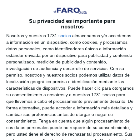
Por desgracia son muchas las familias que viven este
sufrimiento. Muy cerca, pero a la vez tan lejos.
Su privacidad es importante para
nosotros
Es el caso de Mohamed Tamghit, un marroquí de 50 años,
Nosotros y nuestros 1731
socios
almacenamos y/o accedemos
que tiene su
permiso de residencia
caducado y que
a información en un dispositivo, como cookies, y procesamos
tampoco ha podido pasar este año la
Fiesta del Sacrificio
datos personales, como identificadores únicos e información
junto a su mujer al no poder cruzar a
Marruecos
.
estándar enviada por un dispositivo para publicidad y contenido
personalizado, medición de publicidad y contenido,
Su pesar va más allá. Todos hemos pasado por momentos
investigación de audiencia y desarrollo de servicios.
Con su
complicados en la vida y siempre buscamos el aliento de
permiso, nosotros y nuestros socios podemos utilizar datos de
localización geográfica precisa e identificación mediante las
nuestros seres queridos, las personas que siempre estarán
características de dispositivos. Puede hacer clic para otorgarnos
para tendernos la mano en el día a día. Ese día a día que
su consentimiento a nosotros y a nuestros 1731 socios para
Mohamed y su hija no pueden pasar con su mujer.
que llevemos a cabo el procesamiento previamente descrito. De
forma alternativa, puede acceder a información más detallada y
Festividades, cumpleaños o un simple paseo por la calle,
cambiar sus preferencias antes de otorgar o negar su
algo tan cotidiano que para esta familia resulta imposible.
consentimiento.
Tenga en cuenta que algún procesamiento de
sus datos personales puede no requerir de su consentimiento,
Al otro lado de la frontera, está su mujer, que vive en
pero usted tiene el derecho de rechazar tal procesamiento. Sus