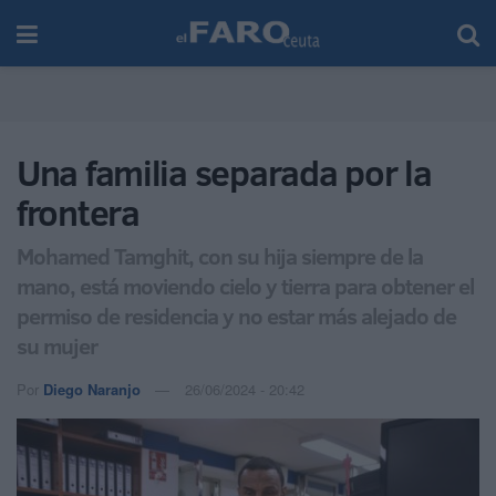
Una familia separada por la
frontera
Mohamed Tamghit, con su hija siempre de la
mano, está moviendo cielo y tierra para obtener el
permiso de residencia y no estar más alejado de
su mujer
Por
Diego Naranjo
26/06/2024 - 20:42