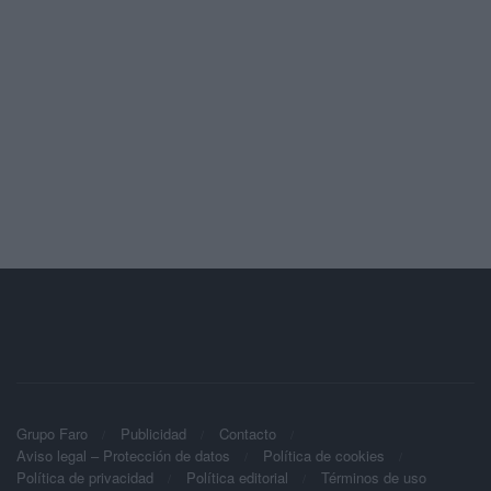
Grupo Faro
Publicidad
Contacto
Aviso legal – Protección de datos
Política de cookies
Política de privacidad
Política editorial
Términos de uso