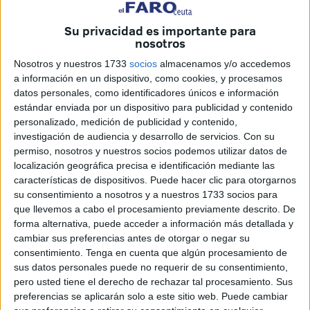
Ante la
falta de novedades y negociaciones en las
Su privacidad es importante para
últimas semanas
, en torno a una veintena de
nosotros
profesionales se han manifestado una vez más para alzar
Nosotros y nuestros 1733
socios
almacenamos y/o accedemos
su voz.
a información en un dispositivo, como cookies, y procesamos
datos personales, como identificadores únicos e información
Además, han leído un manifiesto para expresar la
estándar enviada por un dispositivo para publicidad y contenido
situación en la que se encuentran.
personalizado, medición de publicidad y contenido,
investigación de audiencia y desarrollo de servicios.
Con su
permiso, nosotros y nuestros socios podemos utilizar datos de
Lectura del manifiesto
localización geográfica precisa e identificación mediante las
características de dispositivos. Puede hacer clic para otorgarnos
Una vez todos los médicos se encontraban en la puerta
su consentimiento a nosotros y a nuestros 1733 socios para
del HUCE,
Cintia María Merinas, neumóloga en Ceuta,
que llevemos a cabo el procesamiento previamente descrito. De
forma alternativa, puede acceder a información más detallada y
ha sido la encargada de leer el manifiesto en
cambiar sus preferencias antes de otorgar o negar su
representación de todos los compañeros para recordar que
consentimiento.
Tenga en cuenta que algún procesamiento de
“los médicos queremos una jornada justa”.
sus datos personales puede no requerir de su consentimiento,
pero usted tiene el derecho de rechazar tal procesamiento. Sus
“Si son iguales que las de los demás, pues iguales, sin
preferencias se aplicarán solo a este sitio web. Puede cambiar