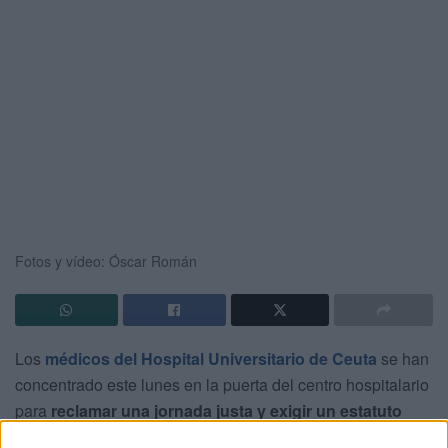
Fotos y vídeo: Óscar Román
Los
médicos del Hospital Universitario de Ceuta
se han
concentrado este lunes en la puerta del centro hospitalario
para
reclamar una jornada justa y exigir un estatuto
marco propio.