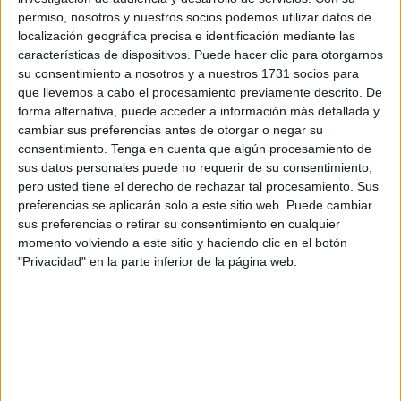
permiso, nosotros y nuestros socios podemos utilizar datos de
Seguridad Social
.
localización geográfica precisa e identificación mediante las
características de dispositivos. Puede hacer clic para otorgarnos
Lo hacía simulando relaciones laborales entre jefes y
su consentimiento a nosotros y a nuestros 1731 socios para
empleados para que estos cobraran prestaciones por
que llevemos a cabo el procesamiento previamente descrito. De
desempleo o incapacidad, entre otras.
forma alternativa, puede acceder a información más detallada y
cambiar sus preferencias antes de otorgar o negar su
De aquella, dos personas quedaron en busca y captura.
consentimiento.
Tenga en cuenta que algún procesamiento de
Este lunes se intentó juzgar a uno de ellos, R.M.M.,
sus datos personales puede no requerir de su consentimiento,
residente en el extranjero quien ha sido declarado en
pero usted tiene el derecho de rechazar tal procesamiento. Sus
preferencias se aplicarán solo a este sitio web. Puede cambiar
rebeldía ya que, tras estar citado en tiempo y forma, ni
sus preferencias o retirar su consentimiento en cualquier
siquiera atendió al intento de contacto que llevó a cabo el
momento volviendo a este sitio y haciendo clic en el botón
Juzgado para poner el punto y final a este procedimiento.
"Privacidad" en la parte inferior de la página web.
Sí se pudo contar con las declaraciones de testigos que
vinieron a detallar la auténtica farsa montada con este
negocio que simulaba tener su sede social en Ceuta
contando con trabajadores que ni sabían dónde está la
ciudad porque nunca la visitaron.