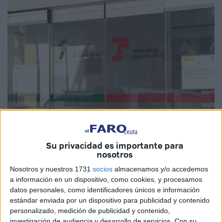
Imagen de archivo
Su privacidad es importante para
nosotros
Nosotros y nuestros 1731
socios
almacenamos y/o accedemos
a información en un dispositivo, como cookies, y procesamos
Hace prácticamente un año que el
Juzgado
de lo Penal
datos personales, como identificadores únicos e información
número 2 de Ceuta condenaba a 7 personas por su
estándar enviada por un dispositivo para publicidad y contenido
implicación en un delito de
falsificación
tejido en torno a
personalizado, medición de publicidad y contenido,
una falsa empresa de
hostelería
que engañaba a la
investigación de audiencia y desarrollo de servicios.
Con su