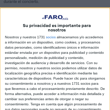
durante el concierto.
Han sido muchas las personas que han querido
disfrutar
del arte en directo de este reconocido cantante
. Tanto,
que las gradas del
Auditorio de la Marina
han estado
Su privacidad es importante para
nosotros
repletas de público y gran parte de la pista también.
Nosotros y nuestros 1731
socios
almacenamos y/o accedemos
a información en un dispositivo, como cookies, y procesamos
datos personales, como identificadores únicos e información
estándar enviada por un dispositivo para publicidad y contenido
personalizado, medición de publicidad y contenido,
investigación de audiencia y desarrollo de servicios.
Con su
permiso, nosotros y nuestros socios podemos utilizar datos de
localización geográfica precisa e identificación mediante las
características de dispositivos. Puede hacer clic para otorgarnos
su consentimiento a nosotros y a nuestros 1731 socios para
que llevemos a cabo el procesamiento previamente descrito. De
forma alternativa, puede acceder a información más detallada y
cambiar sus preferencias antes de otorgar o negar su
consentimiento.
Tenga en cuenta que algún procesamiento de
La mayoría de los asistentes eran
personas mayores
,
sus datos personales puede no requerir de su consentimiento,