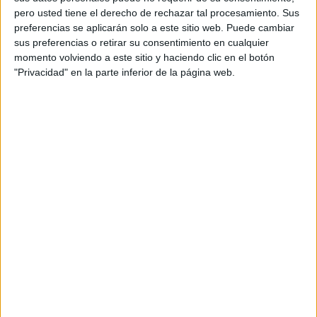
aunque también había algunos jóvenes que no querían
pero usted tiene el derecho de rechazar tal procesamiento. Sus
preferencias se aplicarán solo a este sitio web. Puede cambiar
perderse este concierto y ver en Ceuta a
un artista como
sus preferencias o retirar su consentimiento en cualquier
Falete.
momento volviendo a este sitio y haciendo clic en el botón
"Privacidad" en la parte inferior de la página web.
Minutos previos al concierto
Mientras el concierto comenzaba, una orquesta local se ha
encargado de animar el ambiente. Además, los asistentes
han hablado con
FaroTV
para contarnos
cómo están
viviendo la feria y qué esperaban de este concierto.
Había quienes ya habían visto a Falete en directo en otras
ocasiones y al enterarse de que actuaría en la Feria de
Ceuta
no dudaron en comprarse las entradas
.
Además, han señalado que es un gran artista y tenían
muchas ganas de que el concierto diera comienzo.