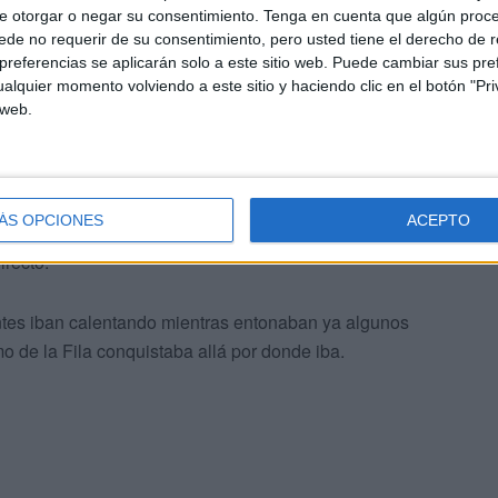
e otorgar o negar su consentimiento.
Tenga en cuenta que algún proc
la feria y que tenían
muchas ganas de ver este tributo
de no requerir de su consentimiento, pero usted tiene el derecho de r
referencias se aplicarán solo a este sitio web. Puede cambiar sus pref
alquier momento volviendo a este sitio y haciendo clic en el botón "Pri
 web.
n que faltaran esta noche, el público manifestaba que
no
ienen algo especial
y no hay ninguna que no se
ÁS OPCIONES
ACEPTO
dres les habían inculcado esta música y no querían
irecto.
entes iban calentando mientras entonaban ya algunos
o de la Fila conquistaba allá por donde iba.