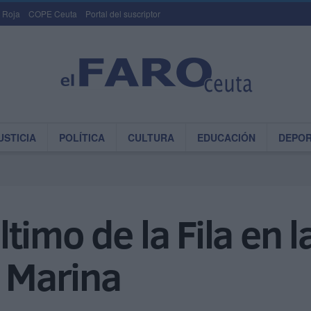
 Roja
COPE Ceuta
Portal del suscriptor
USTICIA
POLÍTICA
CULTURA
EDUCACIÓN
DEPO
último de la Fila en l
a Marina