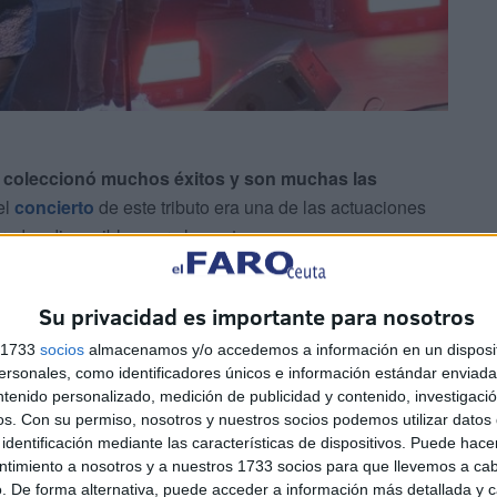
 coleccionó muchos éxitos y son muchas las
el
concierto
de este tributo era una de las actuaciones
adas disponibles para la venta.
o
Su privacidad es importante para nosotros
s 1733
socios
almacenamos y/o accedemos a información en un disposit
sonales, como identificadores únicos e información estándar enviada 
ntenido personalizado, medición de publicidad y contenido, investigaci
os.
Con su permiso, nosotros y nuestros socios podemos utilizar datos 
identificación mediante las características de dispositivos. Puede hacer
ntimiento a nosotros y a nuestros 1733 socios para que llevemos a ca
. De forma alternativa, puede acceder a información más detallada y 
s de Los Hombres Rana salieran, el público ha hablado