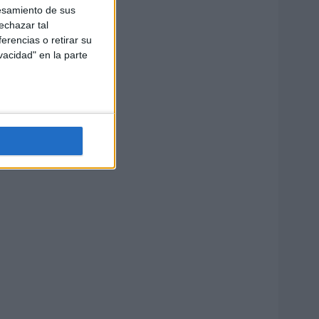
esamiento de sus
echazar tal
erencias o retirar su
vacidad" en la parte