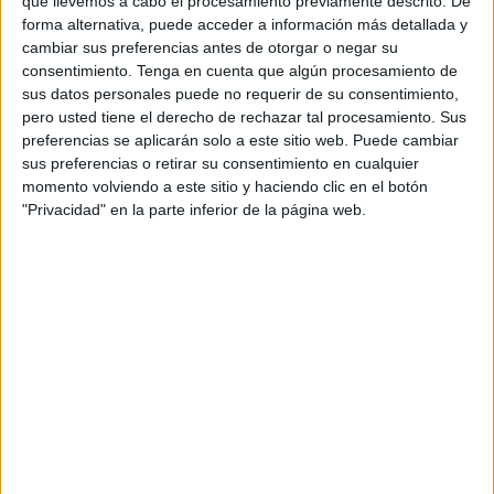
que llevemos a cabo el procesamiento previamente descrito. De
Pena que no se le suspenderá debido al amplio historial
forma alternativa, puede acceder a información más detallada y
delictivo con el que cuenta.
cambiar sus preferencias antes de otorgar o negar su
consentimiento.
Tenga en cuenta que algún procesamiento de
Por otro lado, en otro juicio celebrado este miércoles, el
sus datos personales puede no requerir de su consentimiento,
pero usted tiene el derecho de rechazar tal procesamiento. Sus
acusado se enfrenta a 5 años de
prisión
por un delito de
preferencias se aplicarán solo a este sitio web. Puede cambiar
robo con fuerza.
sus preferencias o retirar su consentimiento en cualquier
momento volviendo a este sitio y haciendo clic en el botón
Los dos robos se produjeron en la ITV, en las oficinas,
"Privacidad" en la parte inferior de la página web.
mientras se encontraba cerrada al público. El acusado no
negó los hechos, pero no quiso conformarse con las penas
impuestas debido que solicitaba que se le aplicara una
atenuante a causa de su drogadicción.
No ocultó sus robos
, pero sí quiso matizar que él nunca
rompió ningún cristal para acceder, sino que aprovechó
“un boquete” que había para colarse en los dos robos. El
modus operandi utilizando para fue el mismo, romper un
cristal de metacrilato, pasar por toda la nave de la ITV y