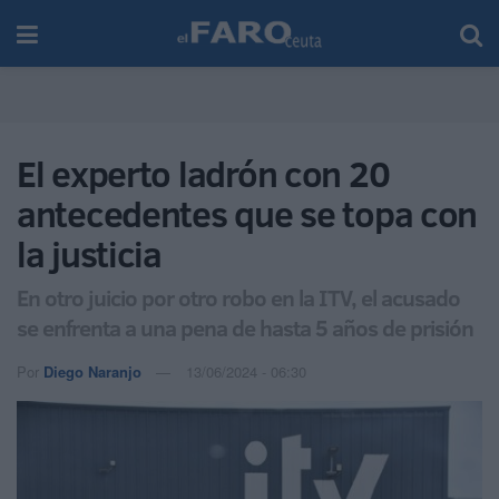
El experto ladrón con 20
antecedentes que se topa con
la justicia
En otro juicio por otro robo en la ITV, el acusado
se enfrenta a una pena de hasta 5 años de prisión
Por
Diego Naranjo
13/06/2024 - 06:30