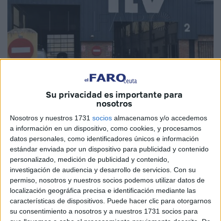
Su privacidad es importante para
Imagen de archivo
nosotros
Nosotros y nuestros 1731
socios
almacenamos y/o accedemos
a información en un dispositivo, como cookies, y procesamos
datos personales, como identificadores únicos e información
El titular del
Juzgado de lo Penal número 2
de Ceuta
estándar enviada por un dispositivo para publicidad y contenido
condenó en un caso y dejó visto para sentencia otro dos
personalizado, medición de publicidad y contenido,
investigación de audiencia y desarrollo de servicios.
Con su
causas seguidas contra M.B.M., un ladrón que cuenta con
permiso, nosotros y nuestros socios podemos utilizar datos de
más de 20 antecedentes penales.
localización geográfica precisa e identificación mediante las
características de dispositivos. Puede hacer clic para otorgarnos
Por un lado, el acusado fue condenado a la pena de 1 año
su consentimiento a nosotros y a nuestros 1731 socios para
y 6 meses de prisión por un
delito de robo
con fuerza.