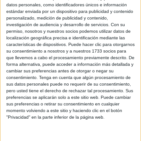
esfuerzo económico
que supone
hacerse cargo de
datos personales, como identificadores únicos e información
estándar enviada por un dispositivo para publicidad y contenido
un ascendiente de edad avanzada
.
personalizado, medición de publicidad y contenido,
investigación de audiencia y desarrollo de servicios.
Con su
Esta medida se aplica a través de la
Declaración de la
permiso, nosotros y nuestros socios podemos utilizar datos de
Renta
y permite a las familias acceder a una
localización geográfica precisa e identificación mediante las
deducción que
reduce directamente lo que deben
características de dispositivos. Puede hacer clic para otorgarnos
pagar en impuestos.
su consentimiento a nosotros y a nuestros 1733 socios para
que llevemos a cabo el procesamiento previamente descrito. De
Hacienda ofrece la posibilidad de deducir
hasta 2.559
forma alternativa, puede acceder a información más detallada y
cambiar sus preferencias antes de otorgar o negar su
euros
por cada persona mayor
de 65 que viva en el
consentimiento.
Tenga en cuenta que algún procesamiento de
mismo domicilio, siempre que se cumplan una serie de
sus datos personales puede no requerir de su consentimiento,
condiciones.
pero usted tiene el derecho de rechazar tal procesamiento. Sus
preferencias se aplicarán solo a este sitio web. Puede cambiar
Esta ayuda, denominada deducción por ascendiente a
sus preferencias o retirar su consentimiento en cualquier
cargo,
lleva años establecida pero pasa desapercibida
momento volviendo a este sitio y haciendo clic en el botón
entre la compleja normativa fiscal que regula las
"Privacidad" en la parte inferior de la página web.
declaraciones de la renta.