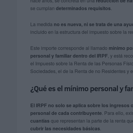
hace años, se concreta en una
reducción de ha
se cumplan
determinados requisitos
.
La medida
no es nueva, ni se trata de una ay
incluido en la estructura del impuesto sobre la re
Este importe corresponde al llamado
mínimo po
personal y familiar dentro del IRPF
, y está re
el Impuesto sobre la Renta de las Personas Físic
Sociedades, el de la Renta de no Residentes y el
¿Qué es el mínimo personal y fa
El IRPF no solo se aplica sobre los ingresos 
personal de cada contribuyente
. Para ello, exi
cuantías
que representan la parte de la renta q
cubrir las necesidades básicas
.