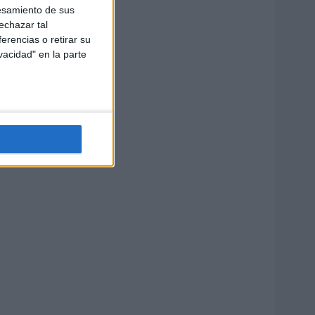
esamiento de sus
echazar tal
erencias o retirar su
vacidad" en la parte