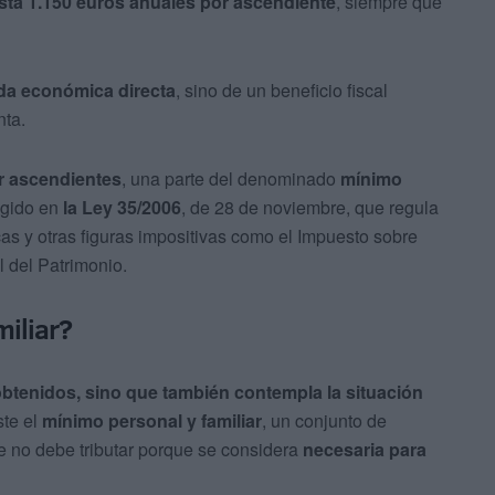
sta 1.150 euros anuales por ascendiente
, siempre que
uda económica directa
, sino de un beneficio fiscal
nta.
r ascendientes
, una parte del denominado
mínimo
cogido en
la Ley 35/2006
, de 28 de noviembre, que regula
as y otras figuras impositivas como el Impuesto sobre
 del Patrimonio.
miliar?
obtenidos, sino que también contempla la situación
ste el
mínimo personal y familiar
, un conjunto de
ue no debe tributar porque se considera
necesaria para