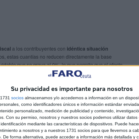
iscal
a los contribuyentes con
idéntica situación
os, estas cuantías no reducen directamente la base
quidable que se grava al 0%, lo que permite que el efecto
Su privacidad es importante para nosotros
s 1731
socios
almacenamos y/o accedemos a información en un disposit
sonales, como identificadores únicos e información estándar enviada 
se obtiene
sumando distintas cantidades
fijas, que se
ntenido personalizado, medición de publicidad y contenido, investigaci
os.
Con su permiso, nosotros y nuestros socios podemos utilizar datos 
identificación mediante las características de dispositivos. Puede hacer
ntimiento a nosotros y a nuestros 1731 socios para que llevemos a ca
. De forma alternativa, puede acceder a información más detallada y 