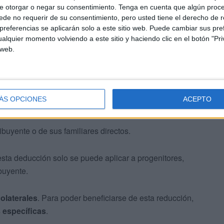
e otorgar o negar su consentimiento.
Tenga en cuenta que algún proc
de no requerir de su consentimiento, pero usted tiene el derecho de r
referencias se aplicarán solo a este sitio web. Puede cambiar sus pref
alquier momento volviendo a este sitio y haciendo clic en el botón "Pri
 web.
ÁS OPCIONES
ACEPTO
ribuyente o de sus familiares directos.
esta deducción solo se puede aplicar a progenitores,
buyente.
colaterales
. Para poder beneficiarse de esta reducción,
 específicas
.