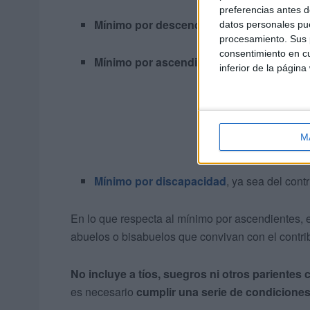
preferencias antes d
Mínimo por descendientes.
datos personales pue
procesamiento. Sus p
consentimiento en cu
Mínimo por ascendientes.
inferior de la página
M
Mínimo por discapacidad
, ya sea del cont
En lo que respecta al mínimo por ascendientes, 
abuelos o bisabuelos que convivan con el contri
No incluye a tíos, suegros ni otros parientes 
es necesario
cumplir una serie de condiciones