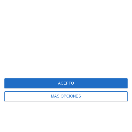
me ha hecho y el mayor de mi vida y toda mi familia, toda
mis amigas, han venido a conocer Ceuta porque pienso
que, más bonita, no puede ser", dice emocionada.
ACEPTO
MÁS OPCIONES