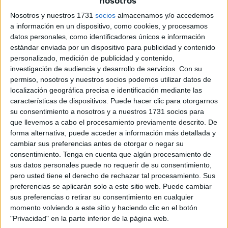
nosotros
propietarios también son reacios a alquilar sus pisos a la
Nosotros y nuestros 1731
socios
almacenamos y/o accedemos
comunidad estudiantil". Su argumento es muy similar al
a información en un dispositivo, como cookies, y procesamos
resto de testimonios.
datos personales, como identificadores únicos e información
estándar enviada por un dispositivo para publicidad y contenido
Sin embargo, esos obstáculos, que por otra parte están
personalizado, medición de publicidad y contenido,
generalizados en la ciudad por los elevados alquileres que
investigación de audiencia y desarrollo de servicios.
Con su
permiso, nosotros y nuestros socios podemos utilizar datos de
se deben pagar -haciendo inaccesible el tema de vivienda
localización geográfica precisa e identificación mediante las
a un parte importante de la población en general-, no
características de dispositivos. Puede hacer clic para otorgarnos
hacen sombra a
la
grata experiencia que ha supuesto
su consentimiento a nosotros y a nuestros 1731 socios para
vivir en Ceuta durante los cuatro años que duran los
que llevemos a cabo el procesamiento previamente descrito. De
forma alternativa, puede acceder a información más detallada y
estudios
.
cambiar sus preferencias antes de otorgar o negar su
consentimiento.
Tenga en cuenta que algún procesamiento de
Guillermo, María, Esther y Mª del Carmen han creado en
sus datos personales puede no requerir de su consentimiento,
Ceuta vínculos que durarán toda la vida: "Con nuestros
pero usted tiene el derecho de rechazar tal procesamiento. Sus
compañeros de clase y amigos que hemos hecho aquí,
preferencias se aplicarán solo a este sitio web. Puede cambiar
hemos formado nuestra propia familia, en la que nos
sus preferencias o retirar su consentimiento en cualquier
momento volviendo a este sitio y haciendo clic en el botón
hemos apoyado al sentirnos lejos de la propia", refiere
"Privacidad" en la parte inferior de la página web.
María.