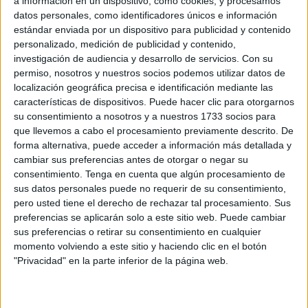
a información en un dispositivo, como cookies, y procesamos
con destino a Libia
.
datos personales, como identificadores únicos e información
estándar enviada por un dispositivo para publicidad y contenido
Trasladado el 31 del pasado mes hasta
el puerto de
personalizado, medición de publicidad y contenido,
investigación de audiencia y desarrollo de servicios.
Con su
Algeciras
, tal y como adelantó este periódico, no ha sido
permiso, nosotros y nuestros socios podemos utilizar datos de
hasta ahora cuando se ha procedido a la finalización de
localización geográfica precisa e identificación mediante las
las labores de
descarga completa de las
características de dispositivos. Puede hacer clic para otorgarnos
embarcaciones
, que quedan
incautadas por Aduanas
su consentimiento a nosotros y a nuestros 1733 socios para
que llevemos a cabo el procesamiento previamente descrito. De
para su examen.
forma alternativa, puede acceder a información más detallada y
cambiar sus preferencias antes de otorgar o negar su
Se trata de verificar si las mismas contravienen el embargo
consentimiento.
Tenga en cuenta que algún procesamiento de
de armas decretado por la ONU sobre Libia, en una de las
sus datos personales puede no requerir de su consentimiento,
investigaciones de mayor envergadura realizadas hasta la
pero usted tiene el derecho de rechazar tal procesamiento. Sus
fecha.
preferencias se aplicarán solo a este sitio web. Puede cambiar
sus preferencias o retirar su consentimiento en cualquier
Se han tenido que ir cumpliendo los plazos estipulados
momento volviendo a este sitio y haciendo clic en el botón
"Privacidad" en la parte inferior de la página web.
para ir procediendo a la comprobación primero del
material, al análisis del mismo y, al final, a la descarga de
estos elementos que en ningún momento figuraban como