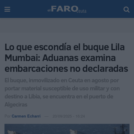
Lo que escondía el buque Lila
Mumbai: Aduanas examina
embarcaciones no declaradas
El buque, inmovilizado en Ceuta en agosto por
portar material susceptible de uso militar y con
destino a Libia, se encuentra en el puerto de
Algeciras
Por
Carmen Echarri
20/09/2025 - 16:24