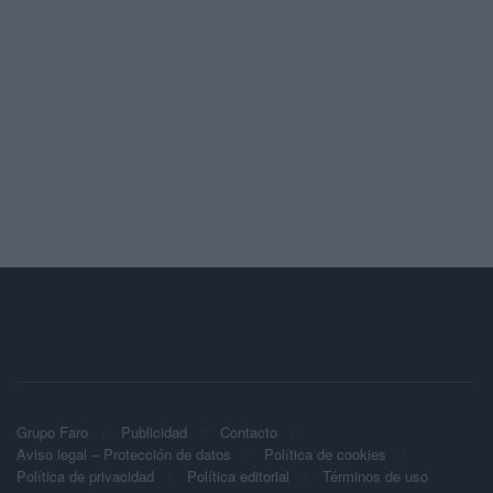
Grupo Faro
Publicidad
Contacto
Aviso legal – Protección de datos
Política de cookies
Política de privacidad
Política editorial
Términos de uso