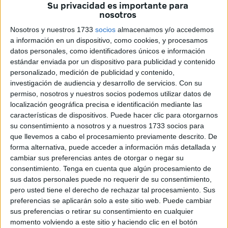
Su privacidad es importante para
inmovilizado en aguas de Ceuta
por resolución de
nosotros
Capitanía Marítima
.
Nosotros y nuestros 1733
socios
almacenamos y/o accedemos
a información en un dispositivo, como cookies, y procesamos
Desde ambas entidades se están haciendo, tal y como ha
datos personales, como identificadores únicos e información
podido saber
El Faro
,
inspecciones de fondeo
estándar enviada por un dispositivo para publicidad y contenido
encaminadas a constatar si el buque está transportando
personalizado, medición de publicidad y contenido,
investigación de audiencia y desarrollo de servicios.
Con su
material susceptible de uso militar
, es decir, realizando
permiso, nosotros y nuestros socios podemos utilizar datos de
una travesía con carga de destino prohibido a un país
localización geográfica precisa e identificación mediante las
sometido a embargo de armas.
características de dispositivos. Puede hacer clic para otorgarnos
su consentimiento a nosotros y a nuestros 1733 socios para
El buque Lila Mumbai está inmovilizado en la
bahía norte
,
que llevemos a cabo el procesamiento previamente descrito. De
siguiéndose una resolución dictaminada por Capitanía,
forma alternativa, puede acceder a información más detallada y
cambiar sus preferencias antes de otorgar o negar su
pero cuyo origen responde a más alto nivel, directamente
consentimiento.
Tenga en cuenta que algún procesamiento de
desde el
Ministerio de Asuntos Exteriores
, a través de
sus datos personales puede no requerir de su consentimiento,
cuyos departamentos y direcciones generales se lleva un
pero usted tiene el derecho de rechazar tal procesamiento. Sus
exhaustivo control ante cualquier movimiento que pueda
preferencias se aplicarán solo a este sitio web. Puede cambiar
sus preferencias o retirar su consentimiento en cualquier
resultar sospechoso, tal y como han confirmado fuentes de
momento volviendo a este sitio y haciendo clic en el botón
toda solvencia a este medio.