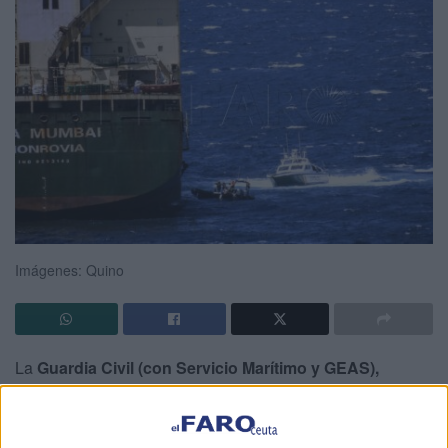
Imágenes: Quino
La
Guardia Civil (con Servicio Marítimo y GEAS),
además de Aduanas,
llevan desde la tarde de este
miércoles y durante toda la jornada de hoy girando
inspecciones al buque Lila Mumbai
, que ha sido