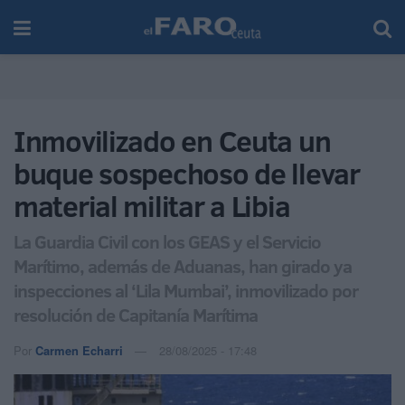
Inmovilizado en Ceuta un
buque sospechoso de llevar
material militar a Libia
La Guardia Civil con los GEAS y el Servicio
Marítimo, además de Aduanas, han girado ya
inspecciones al ‘Lila Mumbai’, inmovilizado por
resolución de Capitanía Marítima
Por
Carmen Echarri
28/08/2025 - 17:48