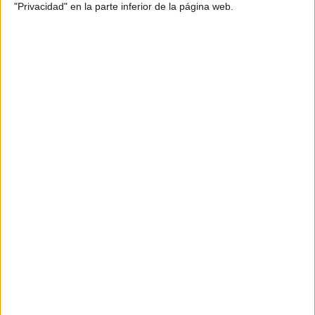
"Privacidad" en la parte inferior de la página web.
Protocolos de seguridad y control
que también funcionan en Ceuta
Los protocolos de seguridad funcionan, también en aguas