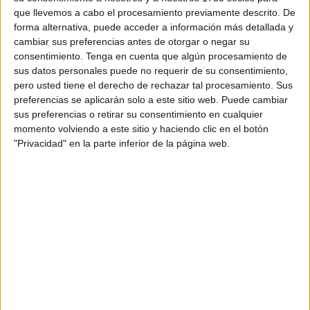
que llevemos a cabo el procesamiento previamente descrito. De
una semana.
forma alternativa, puede acceder a información más detallada y
cambiar sus preferencias antes de otorgar o negar su
El
Servicio de Vigilancia Aduanera
lo mantiene en el
consentimiento.
Tenga en cuenta que algún procesamiento de
puerto sin que hayan trascendido nuevos datos sobre los
sus datos personales puede no requerir de su consentimiento,
resultados de las inspecciones llevadas a cabo. En la
pero usted tiene el derecho de rechazar tal procesamiento. Sus
resolución que motivó su retención se apuntaba a la
preferencias se aplicarán solo a este sitio web. Puede cambiar
sus preferencias o retirar su consentimiento en cualquier
existencia de
unas embarcaciones con destino a
momento volviendo a este sitio y haciendo clic en el botón
Bengasi
.
"Privacidad" en la parte inferior de la página web.
Antes de ser inmovilizado en Ceuta, en plena bahía norte,
el ‘Lila Mumbai’
había partido
del puerto de Fuyaira, en
Emiratos Árabes
.
La orden de Capitanía
Durante las inspecciones de fondeo realizadas en Ceuta
se contó con la participación de la
Guardia Civil y
Aduanas
, amén del dictado de la resolución de Capitanía