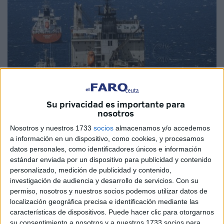
Su privacidad es importante para
nosotros
Nosotros y nuestros 1733
socios
almacenamos y/o accedemos
Imagen de archivo
a información en un dispositivo, como cookies, y procesamos
datos personales, como identificadores únicos e información
estándar enviada por un dispositivo para publicidad y contenido
personalizado, medición de publicidad y contenido,
investigación de audiencia y desarrollo de servicios.
Con su
El
‘Lila Mumbai’
, el buque que fue
inmovilizado en Ceuta
permiso, nosotros y nuestros socios podemos utilizar datos de
el pasado 27 de agosto ante la
sospecha de transportar
localización geográfica precisa e identificación mediante las
material de posible uso militar a Libia
, continúa en el
características de dispositivos. Puede hacer clic para otorgarnos
puerto de Algeciras
, a donde zarpó hace prácticamente
su consentimiento a nosotros y a nuestros 1733 socios para