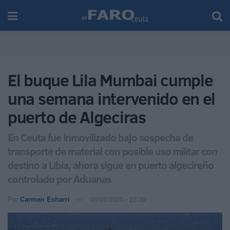
El buque Lila Mumbai cumple
una semana intervenido en el
puerto de Algeciras
En Ceuta fue inmovilizado bajo sospecha de
transporte de material con posible uso militar con
destino a Libia, ahora sigue en puerto algecireño
controlado por Aduanas
Por
Carmen Echarri
06/09/2025 - 22:39