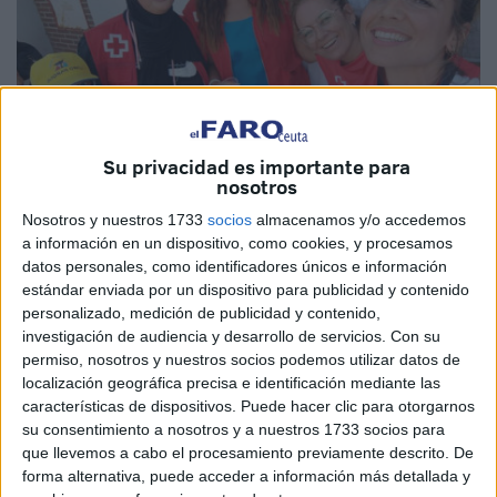
Su privacidad es importante para
nosotros
Nosotros y nuestros 1733
socios
almacenamos y/o accedemos
Imagen de archivo
a información en un dispositivo, como cookies, y procesamos
datos personales, como identificadores únicos e información
estándar enviada por un dispositivo para publicidad y contenido
personalizado, medición de publicidad y contenido,
investigación de audiencia y desarrollo de servicios.
Con su
Desde el Proyecto de Intervención Comunitaria
permiso, nosotros y nuestros socios podemos utilizar datos de
Intercultural (
ICI
) en Ceuta han organizado las VIII
localización geográfica precisa e identificación mediante las
Jornadas Comunitarias de Participación Familiar, para el
características de dispositivos. Puede hacer clic para otorgarnos
su consentimiento a nosotros y a nuestros 1733 socios para
próximo sábado 18, a partir de las 10:30 horas, en la sede
que llevemos a cabo el procesamiento previamente descrito. De
vecinal de la
barriada
de Vicedo Martínez.
forma alternativa, puede acceder a información más detallada y