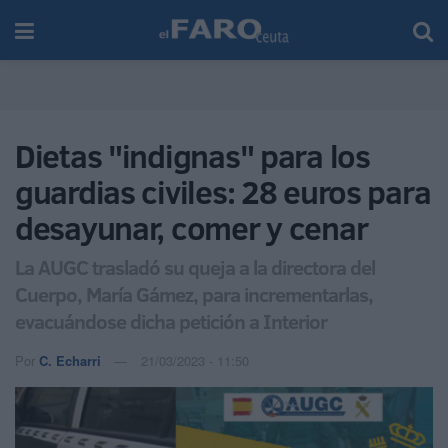
Dietas "indignas" para los
guardias civiles: 28 euros para
desayunar, comer y cenar
La AUGC trasladó su queja a la directora del
Cuerpo, María Gámez, para incrementarlas,
evacuándose dicha petición a Interior
Por
C. Echarri
21/03/2023 - 11:50