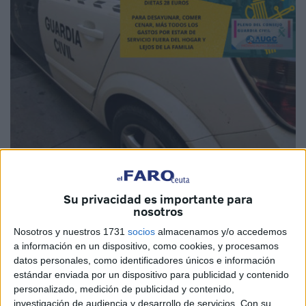
Imagen de archivo
Su privacidad es importante para
nosotros
La Asociación Unificada de la
Guardia Civil
–AUGC-, que
Nosotros y nuestros 1731
socios
almacenamos y/o accedemos
a información en un dispositivo, como cookies, y procesamos
también tiene representación en Ceuta, ha trasladado la
datos personales, como identificadores únicos e información
propuesta a la directora del Instituto Armado, María
estándar enviada por un dispositivo para publicidad y contenido
Gámez, para
aumentar las dietas
que perciben los
personalizado, medición de publicidad y contenido,
agentes y que consideran “indignas”, dándose a su vez
investigación de audiencia y desarrollo de servicios.
Con su