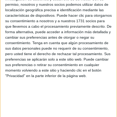
permiso, nosotros y nuestros socios podemos utilizar datos de
traslado a Interior de la misma.
localización geográfica precisa e identificación mediante las
características de dispositivos. Puede hacer clic para otorgarnos
“Es necesario y urgente que se subsane este problema
su consentimiento a nosotros y a nuestros 1731 socios para
para acabar con esta situación” que padecen los agentes
que llevemos a cabo el procesamiento previamente descrito. De
cada vez que “tienen que desplazarse” lo que además se
forma alternativa, puede acceder a información más detallada y
agrava cuando ese desplazamiento se lleva a cabo en
cambiar sus preferencias antes de otorgar o negar su
consentimiento.
Tenga en cuenta que algún procesamiento de
“grandes ciudades, islas o zonas de costa”.
sus datos personales puede no requerir de su consentimiento,
pero usted tiene el derecho de rechazar tal procesamiento. Sus
Las dietas son de 28 euros para “desayunar, comer, cenar,
preferencias se aplicarán solo a este sitio web. Puede cambiar
más todos los gastos por estar de servicio fuera del hogar
sus preferencias o retirar su consentimiento en cualquier
y lejos de la familia”, indica la asociación. Esa petición de
momento volviendo a este sitio y haciendo clic en el botón
aumento ha sido recogida por la dirección mediante escrito
"Privacidad" en la parte inferior de la página web.
remitido a la subsecretaría de Interior.
“Más 400 guardias civiles apoyaron la propuesta de
AUGC
para que desde la DGGC se elevara propuesta al
Ministerio con competencia con el fin de aumentar la
cuantía de la dietas. La directora recoge la propuesta de