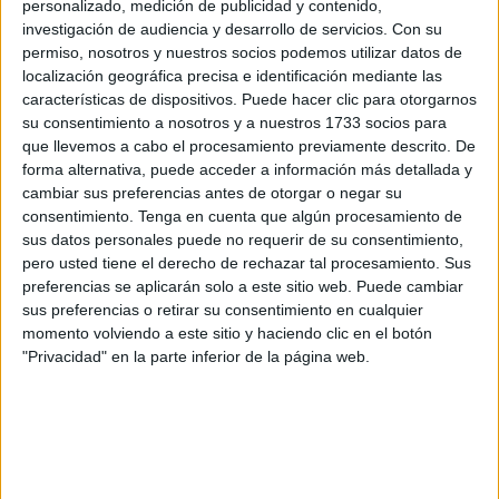
personalizado, medición de publicidad y contenido,
Justicia, en donde antes que él han prestado declaración
investigación de audiencia y desarrollo de servicios.
Con su
varios testigos de los hechos ocurridos el pasado sábado
permiso, nosotros y nuestros socios podemos utilizar datos de
localización geográfica precisa e identificación mediante las
en el Príncipe. Personas que fueron localizadas in situ por
características de dispositivos. Puede hacer clic para otorgarnos
los agentes y que vieron todo lo ocurrido, sin poder frenar
su consentimiento a nosotros y a nuestros 1733 socios para
la huida del agresor.
que llevemos a cabo el procesamiento previamente descrito. De
forma alternativa, puede acceder a información más detallada y
Con asistencia letrada, ejercida por la abogada María
cambiar sus preferencias antes de otorgar o negar su
Cózar, el detenido ha sido conducido ante su señoría para
consentimiento.
Tenga en cuenta que algún procesamiento de
sus datos personales puede no requerir de su consentimiento,
responder de los hechos ocurridos en la vivienda de
pero usted tiene el derecho de rechazar tal procesamiento. Sus
Casas Nuevas
en donde una discusión, vinculada a la
preferencias se aplicarán solo a este sitio web. Puede cambiar
titularidad del hogar, terminó de esta forma, con Hafida
sus preferencias o retirar su consentimiento en cualquier
herida de bala en el pecho y Mohamed con un disparo en
momento volviendo a este sitio y haciendo clic en el botón
"Privacidad" en la parte inferior de la página web.
la cabeza. Ambos se encuentran en Cádiz, ingresados en
el Hospital Puerta del Mar, con lesiones graves. Se le
acusa de delitos de homicidio en grado de tentativa y
tenencia ilícita de armas.