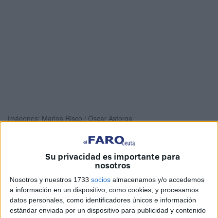
Imágenes: Marina Risco / Óscar Astorga
Su privacidad es importante para
nosotros
La autoridad judicial ha ordenado el ingreso en prisión
provisional del
autor de los disparos a su cuñada y
Nosotros y nuestros 1733
socios
almacenamos y/o accedemos
sobrino
en el interior de su vivienda de Casas Nuevas, en
a información en un dispositivo, como cookies, y procesamos
datos personales, como identificadores únicos e información
Ceuta. El varón ha sido conducido esta misma mañana
estándar enviada por un dispositivo para publicidad y contenido
desde la Jefatura Superior de Policía al Palacio de