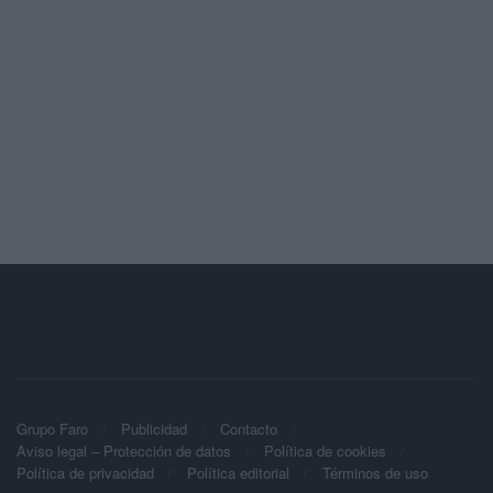
Grupo Faro
Publicidad
Contacto
Aviso legal – Protección de datos
Política de cookies
Política de privacidad
Política editorial
Términos de uso