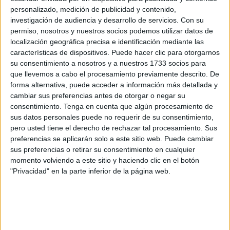
personalizado, medición de publicidad y contenido,
Actualmente la doctora se encuentra
de baja médica tras
investigación de audiencia y desarrollo de servicios.
Con su
la "experiencia traumática vivida, al no poder
permiso, nosotros y nuestros socios podemos utilizar datos de
desempeñar su trabajo con seguridad"
, desvela el
localización geográfica precisa e identificación mediante las
órgano colegial.
características de dispositivos. Puede hacer clic para otorgarnos
su consentimiento a nosotros y a nuestros 1733 socios para
"Insultos racistas" en Urgencias del
que llevemos a cabo el procesamiento previamente descrito. De
forma alternativa, puede acceder a información más detallada y
Hospital
cambiar sus preferencias antes de otorgar o negar su
consentimiento.
Tenga en cuenta que algún procesamiento de
sus datos personales puede no requerir de su consentimiento,
Pocos días después, se produjeron dos nuevas
pero usted tiene el derecho de rechazar tal procesamiento. Sus
agresiones verbales en el Servicio de Urgencias del
preferencias se aplicarán solo a este sitio web. Puede cambiar
Hospital
Universitario de Ceuta (HUCE), que han
sus preferencias o retirar su consentimiento en cualquier
resultado en sendas denuncias interpuestas este mismo
momento volviendo a este sitio y haciendo clic en el botón
"Privacidad" en la parte inferior de la página web.
miércoles por la mañana.
La primera denuncia ha sido formulada por una médica de
urgencias contra el familiar de una persona que estaba
siendo atendida, quien la increpó con "insultos racistas y