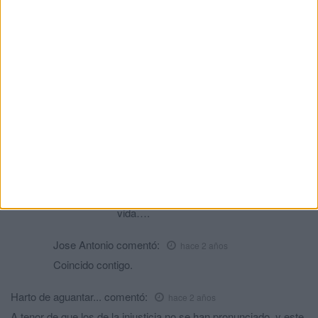
la venda de los ojos (o del cerebro, que
también).
PD: ojo, no vaya a pensar que estoy de
acuerdo con el comentario del que usted se
queja, una cosa es una cosa y otra cosa es
otra cosa, que usted es muy dad@ a
confundirse.
Jose Antonio
comentó:
hace 2 años
Exacto, eso no tiene recorrido judicial. A
ver si dejamos de ir de jueces por la
vida….
Jose Antonio
comentó:
hace 2 años
Coincido contigo.
Harto de aguantar...
comentó:
hace 2 años
A tenor de que los de la injusticia no se han pronunciado, y este