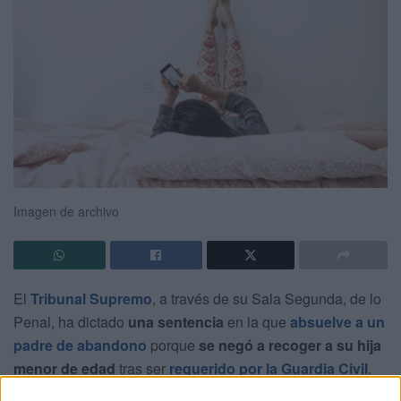
Imagen de archivo
El
Tribunal Supremo
, a través de su Sala Segunda, de lo
Penal, ha dictado
una sentencia
en la que
absuelve a un
padre de abandono
porque
se negó a recoger a su hija
menor de edad
tras ser
requerido por la Guardia Civil
.
La resolución, que afecta a un caso originado en la