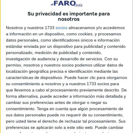
Comunidad de Madrid, puede servir de referencia para
otras situaciones similares en todo el país, incluyendo
Su privacidad es importante para
nosotros
Ceuta.
Nosotros y nuestros 1733
socios
almacenamos y/o accedemos
El alto tribunal considera que se trató de un
episodio
a información en un dispositivo, como cookies, y procesamos
puntual y aislado
, sin que existiera un riesgo real o
datos personales, como identificadores únicos e información
estándar enviada por un dispositivo para publicidad y contenido
inminente para la menor, lo que excluye la relevancia
personalizado, medición de publicidad y contenido,
penal de los hechos.
investigación de audiencia y desarrollo de servicios.
Con su
permiso, nosotros y nuestros socios podemos utilizar datos de
El fallo puede tener
implicaciones en la interpretación
localización geográfica precisa e identificación mediante las
futura del delito de incumplimiento de deberes
características de dispositivos. Puede hacer clic para otorgarnos
inherentes a la patria potestad
, también conocido como
su consentimiento a nosotros y a nuestros 1733 socios para
que llevemos a cabo el procesamiento previamente descrito. De
delito de abandono.
forma alternativa, puede acceder a información más detallada y
cambiar sus preferencias antes de otorgar o negar su
El caso llegó al Tribunal Supremo tras un largo recorrido
consentimiento.
Tenga en cuenta que algún procesamiento de
judicial. En primera instancia, el Juzgado de lo Penal
sus datos personales puede no requerir de su consentimiento,
número 6 de Alcalá de Henares condenó al acusado por
pero usted tiene el derecho de rechazar tal procesamiento. Sus
un delito de abandono de familia (artículo 226 del Código
preferencias se aplicarán solo a este sitio web. Puede cambiar