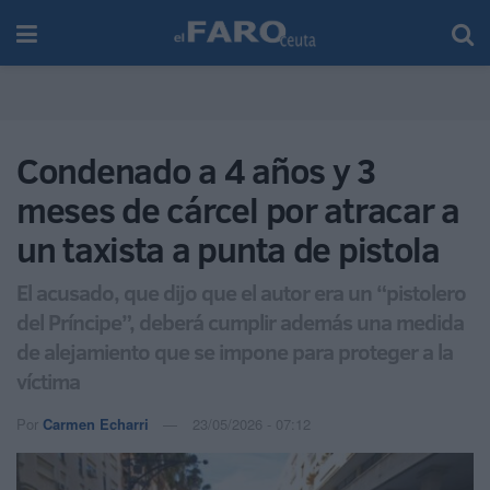
Condenado a 4 años y 3
meses de cárcel por atracar a
un taxista a punta de pistola
El acusado, que dijo que el autor era un “pistolero
del Príncipe”, deberá cumplir además una medida
de alejamiento que se impone para proteger a la
víctima
Por
Carmen Echarri
23/05/2026 - 07:12