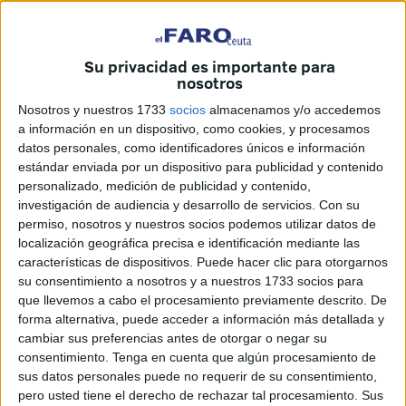
el pasado mes de enero
en Arcos Quebrados.
Se le considera culpable de un delito de robo con
Su privacidad es importante para
nosotros
intimidación agravado por el uso de instrumento peligroso,
una pistola que resultó ser de aire comprimido,
Nosotros y nuestros 1733
socios
almacenamos y/o accedemos
concurriendo además la
agravante de abuso de
a información en un dispositivo, como cookies, y procesamos
datos personales, como identificadores únicos e información
superioridad y uso de disfraz.
estándar enviada por un dispositivo para publicidad y contenido
personalizado, medición de publicidad y contenido,
A la imposición de cárcel, se suma la
prohibición de
investigación de audiencia y desarrollo de servicios.
Con su
acercarse al taxista
víctima de los hechos
durante 5
permiso, nosotros y nuestros socios podemos utilizar datos de
años y 3 meses
a menos de 100 metros, tanto a él como a
localización geográfica precisa e identificación mediante las
su domicilio, lugar de trabajo o cualquier lugar donde se
características de dispositivos. Puede hacer clic para otorgarnos
su consentimiento a nosotros y a nuestros 1733 socios para
encuentre, además de comunicarse.
que llevemos a cabo el procesamiento previamente descrito. De
forma alternativa, puede acceder a información más detallada y
La indemnización que deberá abonar se cifra en
150
cambiar sus preferencias antes de otorgar o negar su
euros
, precisamente el dinero que le robó.
consentimiento.
Tenga en cuenta que algún procesamiento de
sus datos personales puede no requerir de su consentimiento,
Los hechos que se consideran
pero usted tiene el derecho de rechazar tal procesamiento. Sus